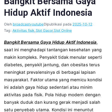
Bangkit Bersama Gaya
Hidup Aktif Indonesia
Oleh
broadcastyoutube
Dipublikasi pada
2025-10-12
Tag:
Aktivitas fisik
,
Slot Gacor
,
Slot Online
Bangkit Bersama Gaya Hidup Aktif Indonesia
,
saat ini menghadapi tantangan kesehatan yang
makin kompleks. Penyakit tidak menular seperti
diabetes, penyakit jantung, dan obesitas terus
meningkat prevalensinya di berbagai lapisan
masyarakat. Faktor utama yang memicu kondisi
ini adalah gaya hidup sedentari atau minim
aktivitas pada fisik. Pola hidup modern dengan
banyak duduk dan kurang gerak menjadi salah
satu penyebab utama. Kondisi ini menuntut