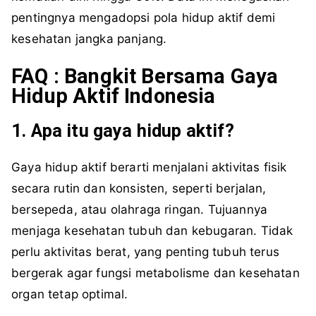
pentingnya mengadopsi pola hidup aktif demi
kesehatan jangka panjang.
FAQ : Bangkit Bersama Gaya
Hidup Aktif Indonesia
1. Apa itu gaya hidup aktif?
Gaya hidup aktif berarti menjalani aktivitas fisik
secara rutin dan konsisten, seperti berjalan,
bersepeda, atau olahraga ringan. Tujuannya
menjaga kesehatan tubuh dan kebugaran. Tidak
perlu aktivitas berat, yang penting tubuh terus
bergerak agar fungsi metabolisme dan kesehatan
organ tetap optimal.