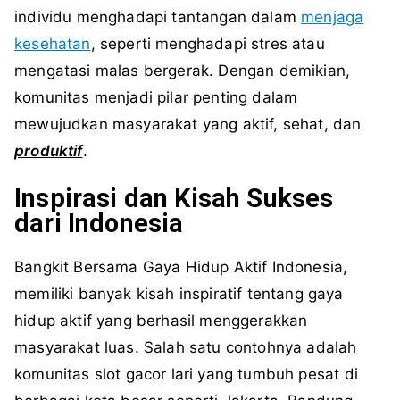
individu menghadapi tantangan dalam
menjaga
kesehatan
, seperti menghadapi stres atau
mengatasi malas bergerak. Dengan demikian,
komunitas menjadi pilar penting dalam
mewujudkan masyarakat yang aktif, sehat, dan
produktif
.
Inspirasi dan Kisah Sukses
dari Indonesia
Bangkit Bersama Gaya Hidup Aktif Indonesia,
memiliki banyak kisah inspiratif tentang gaya
hidup aktif yang berhasil menggerakkan
masyarakat luas. Salah satu contohnya adalah
komunitas
slot
gacor
lari yang tumbuh pesat di