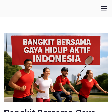
Loncat
ke
Broadcastyoutube
Berita, Tips, dan Tren YouTube Terlengkap
konten