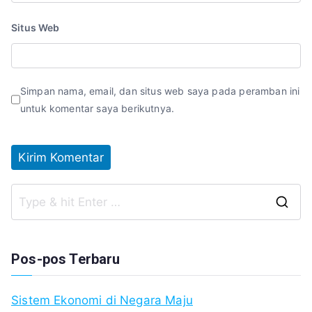
Situs Web
Simpan nama, email, dan situs web saya pada peramban ini
untuk komentar saya berikutnya.
S
fo
Pos-pos Terbaru
Sistem Ekonomi di Negara Maju