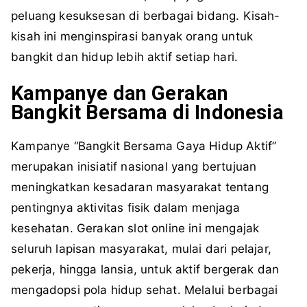
peluang kesuksesan di berbagai bidang. Kisah-
kisah ini menginspirasi banyak orang untuk
bangkit dan hidup lebih aktif setiap hari.
Kampanye dan Gerakan
Bangkit Bersama di Indonesia
Kampanye “Bangkit Bersama Gaya Hidup Aktif”
merupakan inisiatif nasional yang bertujuan
meningkatkan kesadaran masyarakat tentang
pentingnya aktivitas fisik dalam menjaga
kesehatan. Gerakan
slot online
ini mengajak
seluruh lapisan masyarakat, mulai dari pelajar,
pekerja, hingga lansia, untuk aktif bergerak dan
mengadopsi pola hidup sehat. Melalui berbagai