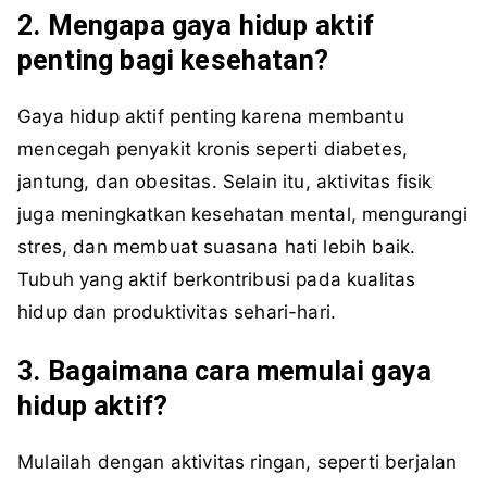
2. Mengapa gaya hidup aktif
penting bagi kesehatan?
Gaya hidup aktif penting karena membantu
mencegah penyakit kronis seperti diabetes,
jantung, dan obesitas. Selain itu, aktivitas fisik
juga meningkatkan kesehatan mental, mengurangi
stres, dan membuat suasana hati lebih baik.
Tubuh yang aktif berkontribusi pada kualitas
hidup dan produktivitas sehari-hari.
3. Bagaimana cara memulai gaya
hidup aktif?
Mulailah dengan aktivitas ringan, seperti berjalan