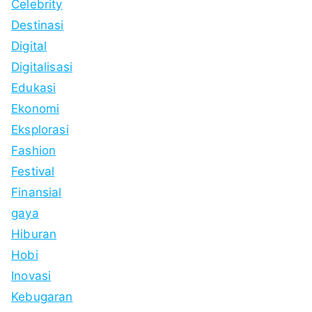
Celebrity
Destinasi
Digital
Digitalisasi
Edukasi
Ekonomi
Eksplorasi
Fashion
Festival
Finansial
gaya
Hiburan
Hobi
Inovasi
Kebugaran