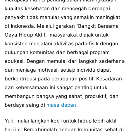
kualitas kesehatan dan mencegah berbagai
penyakit tidak menular yang semakin meningkat
di Indonesia. Melalui gerakan “Bangkit Bersama
Gaya Hidup Aktif,” masyarakat diajak untuk
konsisten menjalani aktivitas pada fisik dengan
dukungan komunitas dan berbagai program
edukasi. Dengan memulai dari langkah sederhana
dan menjaga motivasi, setiap individu dapat
berkontribusi pada perubahan positif. Kesadaran
dan kebersamaan ini sangat penting untuk
membangun bangsa yang sehat, produktif, dan
berdaya saing di
masa depan
.
Yuk, mulai langkah kecil untuk hidup lebih aktif
hari ini! Bergabunglah dengan komunitas sehat di