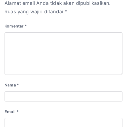
Alamat email Anda tidak akan dipublikasikan.
Ruas yang wajib ditandai
*
Komentar
*
Nama
*
Email
*