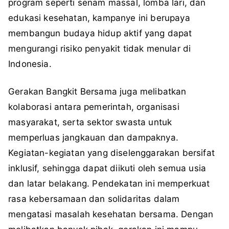
program seperti senam massal, lomba lari, dan
edukasi kesehatan, kampanye ini berupaya
membangun budaya hidup aktif yang dapat
mengurangi risiko penyakit tidak menular di
Indonesia.
Gerakan Bangkit Bersama juga melibatkan
kolaborasi antara pemerintah, organisasi
masyarakat, serta sektor swasta untuk
memperluas jangkauan dan dampaknya.
Kegiatan-kegiatan yang diselenggarakan bersifat
inklusif, sehingga dapat diikuti oleh semua usia
dan latar belakang. Pendekatan ini memperkuat
rasa kebersamaan dan solidaritas dalam
mengatasi masalah kesehatan bersama. Dengan