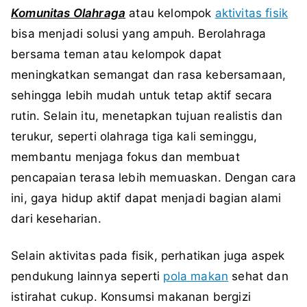
Komunitas Olahraga
atau kelompok
aktivitas fisik
bisa menjadi solusi yang ampuh. Berolahraga
bersama teman atau kelompok dapat
meningkatkan semangat dan rasa kebersamaan,
sehingga lebih mudah untuk tetap aktif secara
rutin. Selain itu, menetapkan tujuan realistis dan
terukur, seperti olahraga tiga kali seminggu,
membantu menjaga fokus dan membuat
pencapaian terasa lebih memuaskan. Dengan cara
ini, gaya hidup aktif dapat menjadi bagian alami
dari keseharian.
Selain aktivitas pada fisik, perhatikan juga aspek
pendukung lainnya seperti
pola makan
sehat dan
istirahat cukup. Konsumsi makanan bergizi