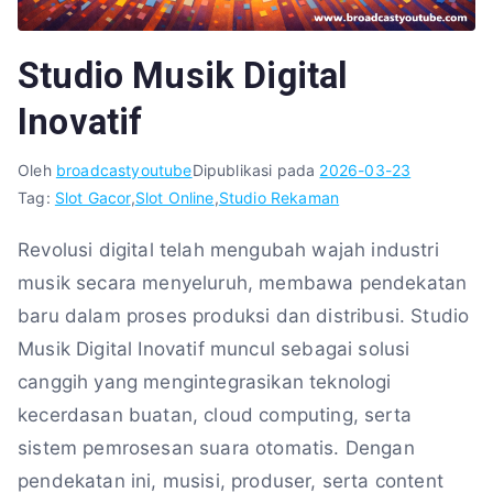
Studio Musik Digital
Inovatif
Oleh
broadcastyoutube
Dipublikasi pada
2026-03-23
Tag:
Slot Gacor
,
Slot Online
,
Studio Rekaman
Revolusi digital telah mengubah wajah industri
musik secara menyeluruh, membawa pendekatan
baru dalam proses produksi dan distribusi. Studio
Musik Digital Inovatif muncul sebagai solusi
canggih yang mengintegrasikan teknologi
kecerdasan buatan, cloud computing, serta
sistem pemrosesan suara otomatis. Dengan
pendekatan ini, musisi, produser, serta content