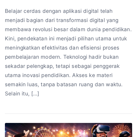
Belajar cerdas dengan aplikasi digital telah
menjadi bagian dari transformasi digital yang
membawa revolusi besar dalam dunia pendidikan.
Kini, pendekatan ini menjadi pilihan utama untuk
meningkatkan efektivitas dan efisiensi proses
pembelajaran modern. Teknologi hadir bukan
sekadar pelengkap, tetapi sebagai penggerak
utama inovasi pendidikan. Akses ke materi
semakin luas, tanpa batasan ruang dan waktu.
Selain itu, […]