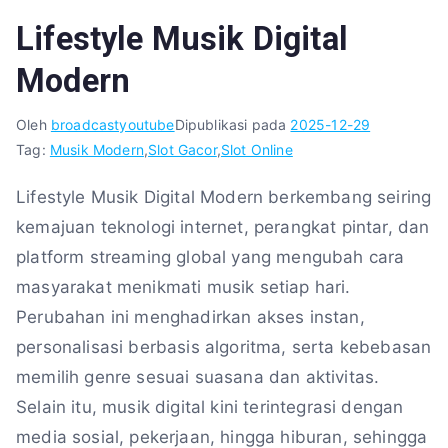
Lifestyle Musik Digital
Modern
Oleh
broadcastyoutube
Dipublikasi pada
2025-12-29
Tag:
Musik Modern
,
Slot Gacor
,
Slot Online
Lifestyle Musik Digital Modern berkembang seiring
kemajuan teknologi internet, perangkat pintar, dan
platform streaming global yang mengubah cara
masyarakat menikmati musik setiap hari.
Perubahan ini menghadirkan akses instan,
personalisasi berbasis algoritma, serta kebebasan
memilih genre sesuai suasana dan aktivitas.
Selain itu, musik digital kini terintegrasi dengan
media sosial, pekerjaan, hingga hiburan, sehingga