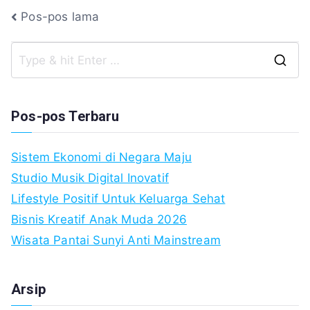
Navigasi
Pos-pos lama
pos
S
fo
Pos-pos Terbaru
Sistem Ekonomi di Negara Maju
Studio Musik Digital Inovatif
Lifestyle Positif Untuk Keluarga Sehat
Bisnis Kreatif Anak Muda 2026
Wisata Pantai Sunyi Anti Mainstream
Arsip