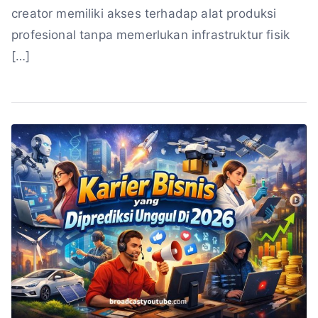
creator memiliki akses terhadap alat produksi
profesional tanpa memerlukan infrastruktur fisik
[…]