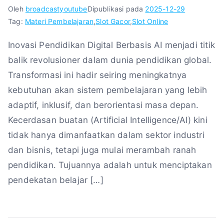
Oleh
broadcastyoutube
Dipublikasi pada
2025-12-29
Tag:
Materi Pembelajaran
,
Slot Gacor
,
Slot Online
Inovasi Pendidikan Digital Berbasis AI menjadi titik
balik revolusioner dalam dunia pendidikan global.
Transformasi ini hadir seiring meningkatnya
kebutuhan akan sistem pembelajaran yang lebih
adaptif, inklusif, dan berorientasi masa depan.
Kecerdasan buatan (Artificial Intelligence/AI) kini
tidak hanya dimanfaatkan dalam sektor industri
dan bisnis, tetapi juga mulai merambah ranah
pendidikan. Tujuannya adalah untuk menciptakan
pendekatan belajar […]