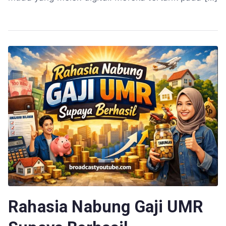
Rahasia Nabung Gaji UMR