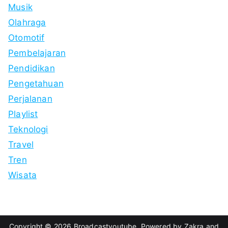
Musik
Olahraga
Otomotif
Pembelajaran
Pendidikan
Pengetahuan
Perjalanan
Playlist
Teknologi
Travel
Tren
Wisata
Copyright © 2026
Broadcastyoutube
. Powered by
Zakra
and