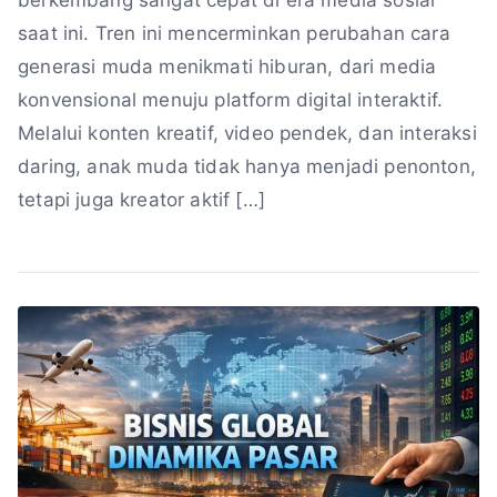
berkembang sangat cepat di era media sosial
saat ini. Tren ini mencerminkan perubahan cara
generasi muda menikmati hiburan, dari media
konvensional menuju platform digital interaktif.
Melalui konten kreatif, video pendek, dan interaksi
daring, anak muda tidak hanya menjadi penonton,
tetapi juga kreator aktif […]