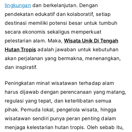
lingkungan
dan berkelanjutan. Dengan
pendekatan edukatif dan kolaboratif, setiap
destinasi memiliki potensi besar untuk tumbuh
secara ekonomis sekaligus memperkuat
pelestarian alam. Maka,
Wisata Unik Di Tengah
Hutan Tropis
adalah jawaban untuk kebutuhan
akan perjalanan yang bermakna, menenangkan,
dan inspiratif.
Peningkatan minat wisatawan terhadap alam
harus dijawab dengan perencanaan yang matang,
regulasi yang tepat, dan keterlibatan semua
pihak. Pemuda lokal, pengelola wisata, hingga
wisatawan sendiri punya peran penting dalam
menjaga kelestarian hutan tropis. Oleh sebab itu,