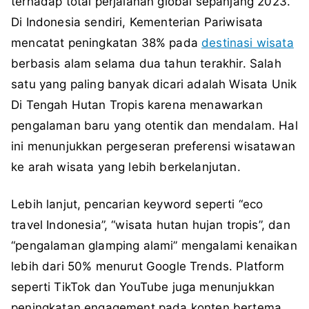
terhadap total perjalanan global sepanjang 2023.
Di Indonesia sendiri, Kementerian Pariwisata
mencatat peningkatan 38% pada
destinasi wisata
berbasis alam selama dua tahun terakhir. Salah
satu yang paling banyak dicari adalah Wisata Unik
Di Tengah Hutan Tropis karena menawarkan
pengalaman baru yang otentik dan mendalam. Hal
ini menunjukkan pergeseran preferensi wisatawan
ke arah wisata yang lebih berkelanjutan.
Lebih lanjut, pencarian keyword seperti “eco
travel Indonesia”, “wisata hutan hujan tropis”, dan
“pengalaman glamping alami” mengalami kenaikan
lebih dari 50% menurut Google Trends. Platform
seperti TikTok dan YouTube juga menunjukkan
peningkatan engagement pada konten bertema