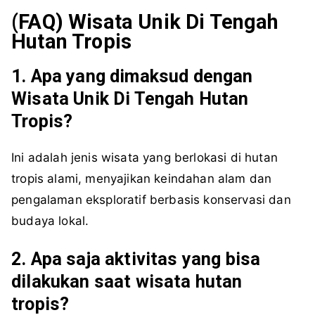
(FAQ) Wisata Unik Di Tengah
Hutan Tropis
1. Apa yang dimaksud dengan
Wisata Unik Di Tengah Hutan
Tropis?
Ini adalah jenis wisata yang berlokasi di hutan
tropis alami, menyajikan keindahan alam dan
pengalaman eksploratif berbasis konservasi dan
budaya lokal.
2. Apa saja aktivitas yang bisa
dilakukan saat wisata hutan
tropis?