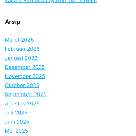
Wisata Pantai Sunyi Anti Mainstream
Arsip
Maret 2026
Februari 2026
Januari 2026
Desember 2025
November 2025
Oktober 2025
September 2025
Agustus 2025
Juli 2025
Juni 2025
Mei 2025