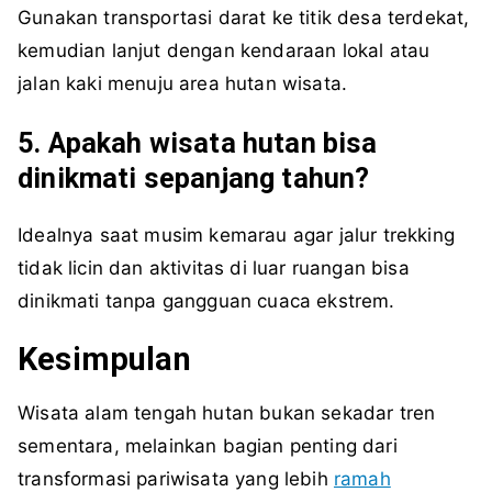
Gunakan transportasi darat ke titik desa terdekat,
kemudian lanjut dengan kendaraan lokal atau
jalan kaki menuju area hutan wisata.
5. Apakah wisata hutan bisa
dinikmati sepanjang tahun?
Idealnya saat musim kemarau agar jalur trekking
tidak licin dan aktivitas di luar ruangan bisa
dinikmati tanpa gangguan cuaca ekstrem.
Kesimpulan
Wisata alam tengah hutan bukan sekadar tren
sementara, melainkan bagian penting dari
transformasi pariwisata yang lebih
ramah