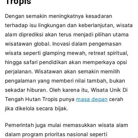
Tropis
Dengan semakin meningkatnya kesadaran
terhadap isu lingkungan dan keberlanjutan, wisata
alam diprediksi akan terus menjadi pilihan utama
wisatawan global. Inovasi dalam pengemasan
wisata seperti glamping mewah, retreat spiritual,
hingga safari pendidikan akan memperkaya opsi
perjalanan. Wisatawan akan semakin memilih
pengalaman yang memberi nilai tambah, bukan
sekadar hiburan. Oleh karena itu, Wisata Unik Di
Tengah Hutan Tropis punya
masa depan
cerah
jika dikelola secara bijak.
Pemerintah juga mulai memasukkan wisata alam
dalam program prioritas nasional seperti