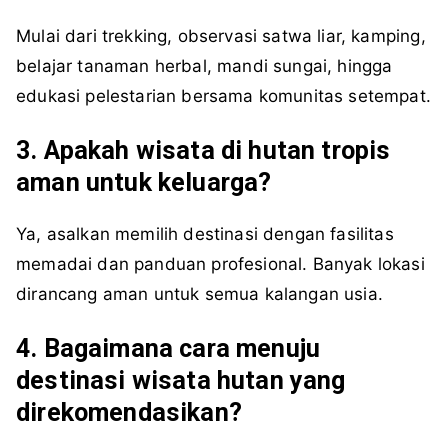
Mulai dari trekking, observasi satwa liar, kamping,
belajar tanaman herbal, mandi sungai, hingga
edukasi pelestarian bersama komunitas setempat.
3. Apakah wisata di hutan tropis
aman untuk keluarga?
Ya, asalkan memilih destinasi dengan fasilitas
memadai dan panduan profesional. Banyak lokasi
dirancang aman untuk semua kalangan usia.
4. Bagaimana cara menuju
destinasi wisata hutan yang
direkomendasikan?