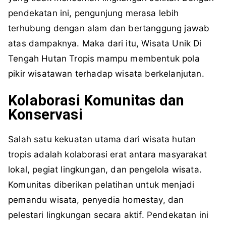
pendekatan ini, pengunjung merasa lebih
terhubung dengan alam dan bertanggung jawab
atas dampaknya. Maka dari itu, Wisata Unik Di
Tengah Hutan Tropis mampu membentuk pola
pikir wisatawan terhadap wisata berkelanjutan.
Kolaborasi Komunitas dan
Konservasi
Salah satu kekuatan utama dari wisata hutan
tropis adalah kolaborasi erat antara masyarakat
lokal, pegiat lingkungan, dan pengelola wisata.
Komunitas diberikan pelatihan untuk menjadi
pemandu wisata, penyedia homestay, dan
pelestari lingkungan secara aktif. Pendekatan ini