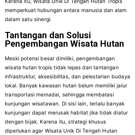
Karena itu, Wisata Unik Di Tengah Hutan Tropis
memperkuat hubungan antara manusia dan alam
dalam satu sinergi.
Tantangan dan Solusi
Pengembangan Wisata Hutan
Meski potensi besar dimiliki, pengembangan
wisata hutan tropis tidak lepas dari tantangan
infrastruktur, aksesibilitas, dan pelestarian budaya
lokal. Banyak kawasan hutan belum memiliki jalur
transportasi memadai, sehingga membatasi
kunjungan wisatawan. Di sisi lain, terlalu banyak
kunjungan dapat merusak habitat jika tidak diatur
dengan bijak. Karena itu, strategi khusus
diperlukan agar Wisata Unik Di Tengah Hutan