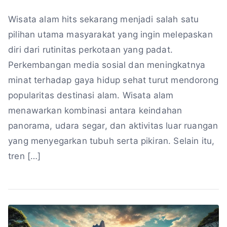
Wisata alam hits sekarang menjadi salah satu
pilihan utama masyarakat yang ingin melepaskan
diri dari rutinitas perkotaan yang padat.
Perkembangan media sosial dan meningkatnya
minat terhadap gaya hidup sehat turut mendorong
popularitas destinasi alam. Wisata alam
menawarkan kombinasi antara keindahan
panorama, udara segar, dan aktivitas luar ruangan
yang menyegarkan tubuh serta pikiran. Selain itu,
tren […]