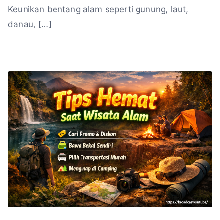
Keunikan bentang alam seperti gunung, laut,
danau, […]