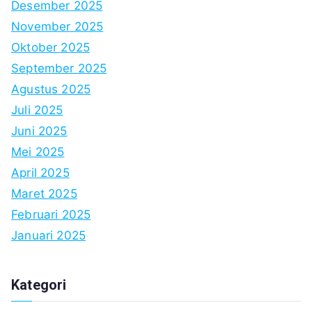
Desember 2025
November 2025
Oktober 2025
September 2025
Agustus 2025
Juli 2025
Juni 2025
Mei 2025
April 2025
Maret 2025
Februari 2025
Januari 2025
Kategori