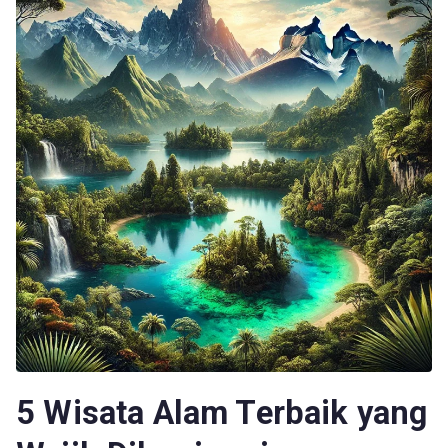
5 Wisata Alam Terbaik yang