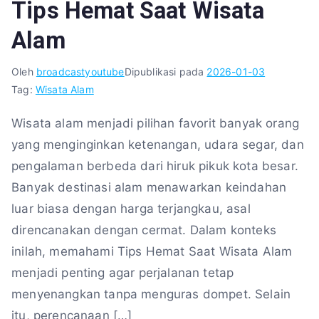
Tips Hemat Saat Wisata
Alam
Oleh
broadcastyoutube
Dipublikasi pada
2026-01-03
Tag:
Wisata Alam
Wisata alam menjadi pilihan favorit banyak orang
yang menginginkan ketenangan, udara segar, dan
pengalaman berbeda dari hiruk pikuk kota besar.
Banyak destinasi alam menawarkan keindahan
luar biasa dengan harga terjangkau, asal
direncanakan dengan cermat. Dalam konteks
inilah, memahami Tips Hemat Saat Wisata Alam
menjadi penting agar perjalanan tetap
menyenangkan tanpa menguras dompet. Selain
itu, perencanaan […]