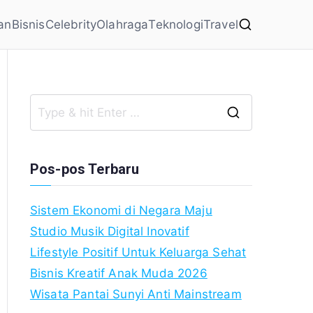
an
Bisnis
Celebrity
Olahraga
Teknologi
Travel
Search
for:
Pos-pos Terbaru
Sistem Ekonomi di Negara Maju
Studio Musik Digital Inovatif
Lifestyle Positif Untuk Keluarga Sehat
Bisnis Kreatif Anak Muda 2026
Wisata Pantai Sunyi Anti Mainstream