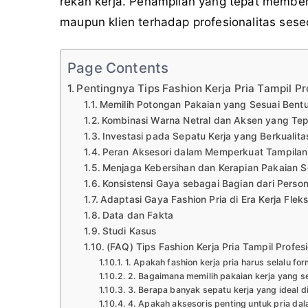
rekan kerja. Penampilan yang tepat membe
maupun klien terhadap profesionalitas sese
Page Contents
Pentingnya Tips Fashion Kerja Pria Tampil P
Memilih Potongan Pakaian yang Sesuai Bent
Kombinasi Warna Netral dan Aksen yang Te
Investasi pada Sepatu Kerja yang Berkuali
Peran Aksesori dalam Memperkuat Tampilan 
Menjaga Kebersihan dan Kerapian Pakaian Se
Konsistensi Gaya sebagai Bagian dari Perso
Adaptasi Gaya Fashion Pria di Era Kerja Fleks
Data dan Fakta
Studi Kasus
(FAQ) Tips Fashion Kerja Pria Tampil Profes
1. Apakah fashion kerja pria harus selalu fo
2. Bagaimana memilih pakaian kerja yang s
3. Berapa banyak sepatu kerja yang ideal di
4. Apakah aksesoris penting untuk pria da