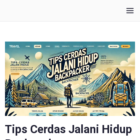
Loncat
ke
Broadcastyoutube
Berita, Tips, dan Tren YouTube Terlengkap
konten
Tips Cerdas Jalani Hidup