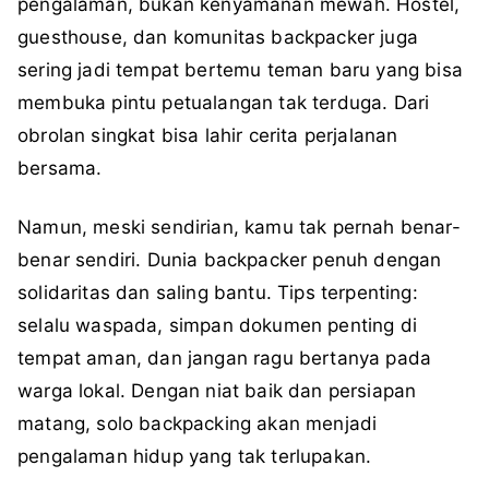
pengalaman, bukan kenyamanan mewah. Hostel,
guesthouse, dan komunitas backpacker juga
sering jadi tempat bertemu teman baru yang bisa
membuka pintu petualangan tak terduga. Dari
obrolan singkat bisa lahir cerita perjalanan
bersama.
Namun, meski sendirian, kamu tak pernah benar-
benar sendiri. Dunia backpacker penuh dengan
solidaritas dan saling bantu. Tips terpenting:
selalu waspada, simpan dokumen penting di
tempat aman, dan jangan ragu bertanya pada
warga lokal. Dengan niat baik dan persiapan
matang, solo backpacking akan menjadi
pengalaman hidup yang tak terlupakan.