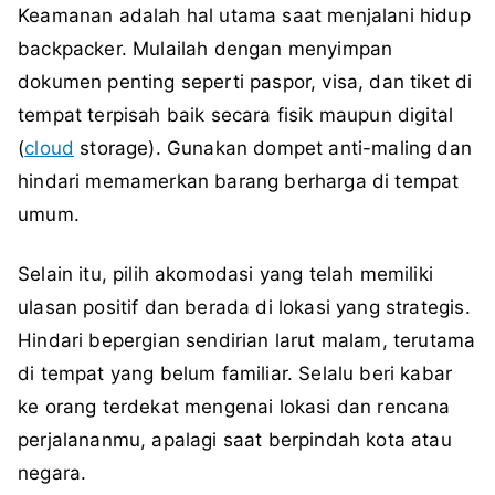
Keamanan adalah hal utama saat menjalani hidup
backpacker. Mulailah dengan menyimpan
dokumen penting seperti paspor, visa, dan tiket di
tempat terpisah baik secara fisik maupun digital
(
cloud
storage). Gunakan dompet anti-maling dan
hindari memamerkan barang berharga di tempat
umum.
Selain itu, pilih akomodasi yang telah memiliki
ulasan positif dan berada di lokasi yang strategis.
Hindari bepergian sendirian larut malam, terutama
di tempat yang belum familiar. Selalu beri kabar
ke orang terdekat mengenai lokasi dan rencana
perjalananmu, apalagi saat berpindah kota atau
negara.