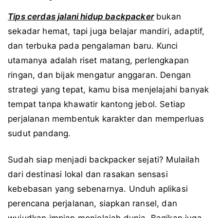
Tips cerdas jalani hidup backpacker
bukan
sekadar hemat, tapi juga belajar mandiri, adaptif,
dan terbuka pada pengalaman baru. Kunci
utamanya adalah riset matang, perlengkapan
ringan, dan bijak mengatur anggaran. Dengan
strategi yang tepat, kamu bisa menjelajahi banyak
tempat tanpa khawatir kantong jebol. Setiap
perjalanan membentuk karakter dan memperluas
sudut pandang.
Sudah siap menjadi backpacker sejati? Mulailah
dari destinasi lokal dan rasakan sensasi
kebebasan yang sebenarnya. Unduh aplikasi
perencana perjalanan, siapkan ransel, dan
wujudkan impian menjelajah dunia. Bagikan juga