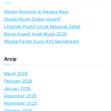
Sistem Ekonomi di Negara Maju
Studio Musik Digital Inovatif
Lifestyle Positif Untuk Keluarga Sehat
Bisnis Kreatif Anak Muda 2026
Wisata Pantai Sunyi Anti Mainstream
Arsip
Maret 2026
Februari 2026
Januari 2026
Desember 2025
November 2025
Oktober 2025