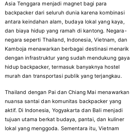
Asia Tenggara menjadi magnet bagi para
backpacker dari seluruh dunia karena kombinasi
antara keindahan alam, budaya lokal yang kaya,
dan biaya hidup yang ramah di kantong. Negara-
negara seperti Thailand, Indonesia, Vietnam, dan
Kamboja menawarkan berbagai destinasi menarik
dengan infrastruktur yang sudah mendukung gaya
hidup backpacker, termasuk banyaknya hostel
murah dan transportasi publik yang terjangkau.
Thailand dengan Pai dan Chiang Mai menawarkan
nuansa santai dan komunitas backpacker yang
aktif. Di Indonesia, Yogyakarta dan Bali menjadi
tujuan utama berkat budaya, pantai, dan kuliner
lokal yang menggoda. Sementara itu, Vietnam