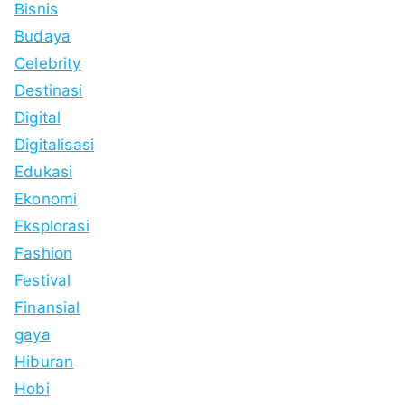
Bisnis
Budaya
Celebrity
Destinasi
Digital
Digitalisasi
Edukasi
Ekonomi
Eksplorasi
Fashion
Festival
Finansial
gaya
Hiburan
Hobi