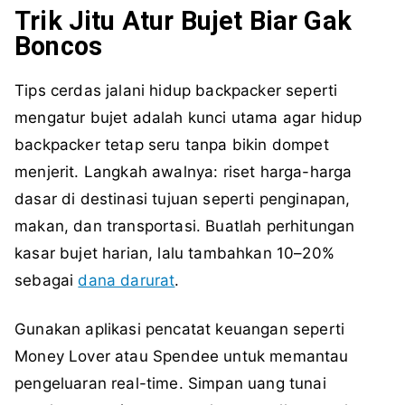
Trik Jitu Atur Bujet Biar Gak
Boncos
Tips cerdas jalani hidup backpacker seperti
mengatur bujet adalah kunci utama agar hidup
backpacker tetap seru tanpa bikin dompet
menjerit. Langkah awalnya: riset harga-harga
dasar di destinasi tujuan seperti penginapan,
makan, dan transportasi. Buatlah perhitungan
kasar bujet harian, lalu tambahkan 10–20%
sebagai
dana darurat
.
Gunakan aplikasi pencatat keuangan seperti
Money Lover atau Spendee untuk memantau
pengeluaran real-time. Simpan uang tunai