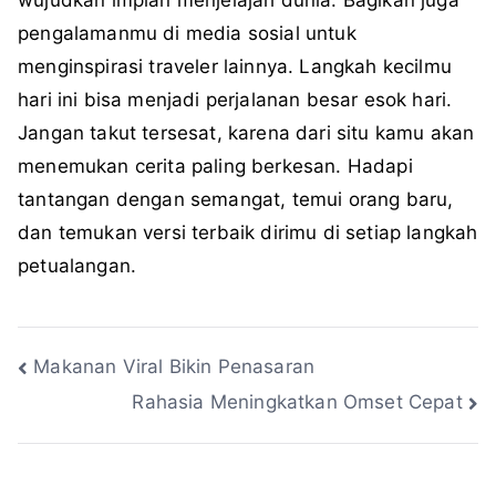
pengalamanmu di media sosial untuk
menginspirasi traveler lainnya. Langkah kecilmu
hari ini bisa menjadi perjalanan besar esok hari.
Jangan takut tersesat, karena dari situ kamu akan
menemukan cerita paling berkesan. Hadapi
tantangan dengan semangat, temui orang baru,
dan temukan versi terbaik dirimu di setiap langkah
petualangan.
Navigasi
Makanan Viral Bikin Penasaran
Rahasia Meningkatkan Omset Cepat
pos