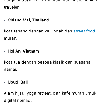
traveler.
Chiang Mai, Thailand
Kota tenang dengan kuil indah dan
street food
murah.
Hoi An, Vietnam
Kota tua dengan pesona klasik dan suasana
damai.
Ubud, Bali
Alam hijau, yoga retreat, dan kafe murah untuk
digital nomad.