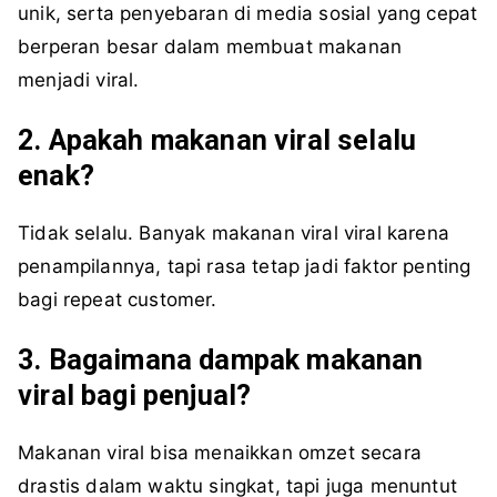
unik, serta penyebaran di media sosial yang cepat
berperan besar dalam membuat makanan
menjadi viral.
2. Apakah makanan viral selalu
enak?
Tidak selalu. Banyak makanan viral viral karena
penampilannya, tapi rasa tetap jadi faktor penting
bagi repeat customer.
3. Bagaimana dampak makanan
viral bagi penjual?
Makanan viral bisa menaikkan omzet secara
drastis dalam waktu singkat, tapi juga menuntut