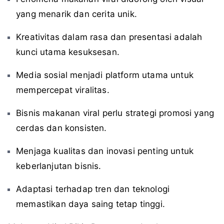
yang menarik dan cerita unik.
Kreativitas dalam rasa dan presentasi adalah
kunci utama kesuksesan.
Media sosial menjadi platform utama untuk
mempercepat viralitas.
Bisnis makanan viral perlu strategi promosi yang
cerdas dan konsisten.
Menjaga kualitas dan inovasi penting untuk
keberlanjutan bisnis.
Adaptasi terhadap tren dan teknologi
memastikan daya saing tetap tinggi.