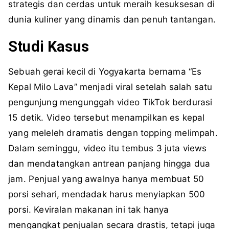
strategis dan cerdas untuk meraih kesuksesan di
dunia kuliner yang dinamis dan penuh tantangan.
Studi Kasus
Sebuah gerai kecil di Yogyakarta bernama “Es
Kepal Milo Lava” menjadi viral setelah salah satu
pengunjung mengunggah video TikTok berdurasi
15 detik. Video tersebut menampilkan es kepal
yang meleleh dramatis dengan topping melimpah.
Dalam seminggu, video itu tembus 3 juta views
dan mendatangkan antrean panjang hingga dua
jam. Penjual yang awalnya hanya membuat 50
porsi sehari, mendadak harus menyiapkan 500
porsi. Keviralan makanan ini tak hanya
mengangkat penjualan secara drastis, tetapi juga