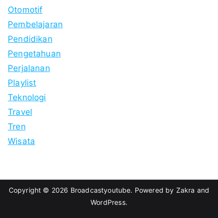
Otomotif
Pembelajaran
Pendidikan
Pengetahuan
Perjalanan
Playlist
Teknologi
Travel
Tren
Wisata
Copyright © 2026
Broadcastyoutube
. Powered by
Zakra
and
WordPress
.