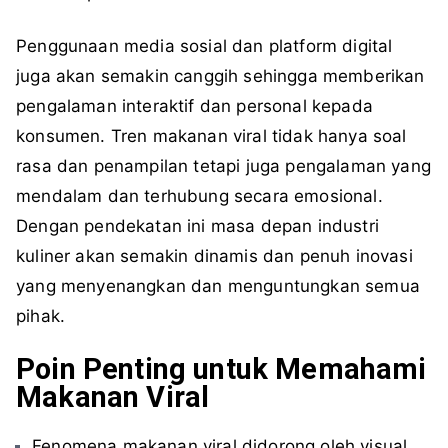
Penggunaan media sosial dan platform digital
juga akan semakin canggih sehingga memberikan
pengalaman interaktif dan personal kepada
konsumen. Tren makanan viral tidak hanya soal
rasa dan penampilan tetapi juga pengalaman yang
mendalam dan terhubung secara emosional.
Dengan pendekatan ini masa depan industri
kuliner akan semakin dinamis dan penuh inovasi
yang menyenangkan dan menguntungkan semua
pihak.
Poin Penting untuk Memahami
Makanan Viral
Fenomena makanan viral didorong oleh visual