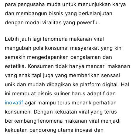
para pengusaha muda untuk menunjukkan karya
dan membangun bisnis yang berkelanjutan
dengan modal viralitas yang powerful.
Lebih jauh lagi fenomena makanan viral
mengubah pola konsumsi masyarakat yang kini
semakin mengedepankan pengalaman dan
estetika. Konsumen tidak hanya mencari makanan
yang enak tapi juga yang memberikan sensasi
unik dan mudah dibagikan ke platform digital. Hal
ini membuat bisnis kuliner harus adaptif dan
inovatif
agar mampu terus menarik perhatian
konsumen. Dengan kekuatan viral yang terus
berkembang fenomena makanan viral menjadi
kekuatan pendorong utama inovasi dan