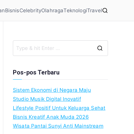
an
Bisnis
Celebrity
Olahraga
Teknologi
Travel
Search
for:
Pos-pos Terbaru
Sistem Ekonomi di Negara Maju
Studio Musik Digital Inovatif
Lifestyle Positif Untuk Keluarga Sehat
Bisnis Kreatif Anak Muda 2026
Wisata Pantai Sunyi Anti Mainstream