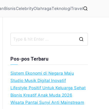
an
Bisnis
Celebrity
Olahraga
Teknologi
Travel
Search
for:
Pos-pos Terbaru
Sistem Ekonomi di Negara Maju
Studio Musik Digital Inovatif
Lifestyle Positif Untuk Keluarga Sehat
Bisnis Kreatif Anak Muda 2026
Wisata Pantai Sunyi Anti Mainstream