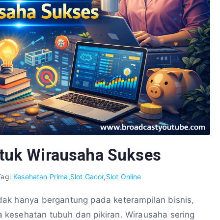
tuk Wirausaha Sukses
Tag:
Kesehatan Prima
,
Slot Gacor
,
Slot Online
ak hanya bergantung pada keterampilan bisnis,
 kesehatan tubuh dan pikiran. Wirausaha sering