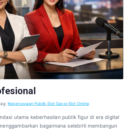
ofesional
Tag:
Kepercayaan Publik
,
Slot Gacor
,
Slot Online
ndasi utama keberhasilan publik figur di era digital
ni menggambarkan bagaimana selebriti membangun