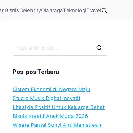
an
Bisnis
Celebrity
Olahraga
Teknologi
Travel
Search
for:
Pos-pos Terbaru
Sistem Ekonomi di Negara Maju
Studio Musik Digital Inovatif
Lifestyle Positif Untuk Keluarga Sehat
Bisnis Kreatif Anak Muda 2026
Wisata Pantai Sunyi Anti Mainstream