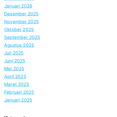
Januari 2026
Desember 2025
November 2025
Oktober 2025
September 2025
Agustus 2025
Juli 2025
Juni 2025
Mei 2025
April 2025
Maret 2025
Februari 2025
Januari 2025