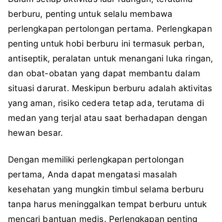
berburu, penting untuk selalu membawa
perlengkapan pertolongan pertama. Perlengkapan
penting untuk hobi berburu ini termasuk perban,
antiseptik, peralatan untuk menangani luka ringan,
dan obat-obatan yang dapat membantu dalam
situasi darurat. Meskipun berburu adalah aktivitas
yang aman, risiko cedera tetap ada, terutama di
medan yang terjal atau saat berhadapan dengan
hewan besar.
Dengan memiliki perlengkapan pertolongan
pertama, Anda dapat mengatasi masalah
kesehatan yang mungkin timbul selama berburu
tanpa harus meninggalkan tempat berburu untuk
mencari bantuan medis. Perlengkapan penting