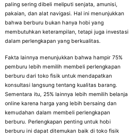
paling sering dibeli meliputi senjata, amunisi,
pakaian, dan alat navigasi. Hal ini menunjukkan
bahwa berburu bukan hanya hobi yang
membutuhkan keterampilan, tetapi juga investasi
dalam perlengkapan yang berkualitas.
Fakta lainnya menunjukkan bahwa hampir 75%
pemburu lebih memilih membeli perlengkapan
berburu dari toko fisik untuk mendapatkan
konsultasi langsung tentang kualitas barang.
Sementara itu, 25% lainnya lebih memilih belanja
online karena harga yang lebih bersaing dan
kemudahan dalam membeli perlengkapan
berburu. Perlengkapan penting untuk hobi
berburu ini dapat ditemukan baik di toko fisik