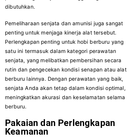
dibutuhkan.
Pemeliharaan senjata dan amunisi juga sangat
penting untuk menjaga kinerja alat tersebut.
Perlengkapan penting untuk hobi berburu yang
satu ini termasuk dalam kategori perawatan
senjata, yang melibatkan pembersihan secara
rutin dan pengecekan kondisi senapan atau alat
berburu lainnya. Dengan perawatan yang baik,
senjata Anda akan tetap dalam kondisi optimal,
meningkatkan akurasi dan keselamatan selama
berburu.
Pakaian dan Perlengkapan
Keamanan