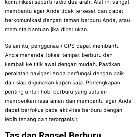
komunikasi seperti radio dua arah. Alat ini sangat
membantu agar Anda tidak tersesat dan dapat
berkomunikasi dengan teman berburu Anda, atau
meminta bantuan jika diperlukan.
Selain itu, penggunaan GPS dapat membantu
Anda menandai lokasi tempat berburu dan
kembali ke titik awal dengan mudah. Pastikan
peralatan navigasi Anda berfungsi dengan baik
dan siap digunakan kapan saja. Perlengkapan
penting untuk hobi berburu yang satu ini
memberikan rasa aman dan membantu agar Anda
dapat berfokus pada aktivitas berburu dengan
lebih tenang dan terorganisir.
Tas dan Ransel Berburu