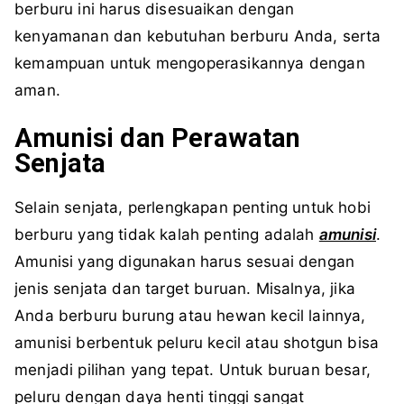
berburu ini harus disesuaikan dengan
kenyamanan dan kebutuhan berburu Anda, serta
kemampuan untuk mengoperasikannya dengan
aman.
Amunisi dan Perawatan
Senjata
Selain senjata, perlengkapan penting untuk hobi
berburu yang tidak kalah penting adalah
amunisi
.
Amunisi yang digunakan harus sesuai dengan
jenis senjata dan target buruan. Misalnya, jika
Anda berburu burung atau hewan kecil lainnya,
amunisi berbentuk peluru kecil atau shotgun bisa
menjadi pilihan yang tepat. Untuk buruan besar,
peluru dengan daya henti tinggi sangat