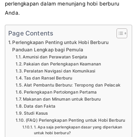
perlengkapan dalam menunjang hobi berburu
Anda.
Page Contents
Perlengkapan Penting untuk Hobi Berburu
Panduan Lengkap bagi Pemula
Amunisi dan Perawatan Senjata
Pakaian dan Perlengkapan Keamanan
Peralatan Navigasi dan Komunikasi
Tas dan Ransel Berburu
Alat Pembantu Berburu: Teropong dan Pelacak
Perlengkapan Pertolongan Pertama
Makanan dan Minuman untuk Berburu
Data dan Fakta
Studi Kasus
(FAQ) Perlengkapan Penting untuk Hobi Berburu
1. Apa saja perlengkapan dasar yang diperlukan
untuk hobi berburu?