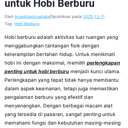
untuk Hobi Berburu
Oleh
broadcastyoutube
Dipublikasi pada
2025-12-11
Tag:
Hobi Berburu
Hobi berburu adalah aktivitas luar ruangan yang
menggabungkan tantangan fisik dengan
keterampilan bertahan hidup. Untuk menikmati
hobi ini dengan maksimal, memilih
perlengkapan
penting untuk hobi berburu
menjadi kunci utama.
Perlengkapan yang tepat tidak hanya membantu
dalam aspek keamanan, tetapi juga memastikan
pengalaman berburu yang efektif dan
menyenangkan. Dengan berbagai macam alat
yang tersedia di pasaran, sangat penting untuk
memahami fungsi dan kebutuhan masing-masing