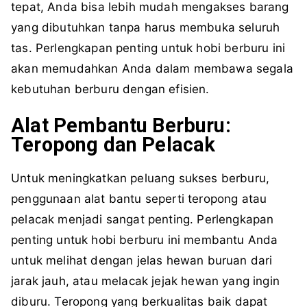
tepat, Anda bisa lebih mudah mengakses barang
yang dibutuhkan tanpa harus membuka seluruh
tas. Perlengkapan penting untuk hobi berburu ini
akan memudahkan Anda dalam membawa segala
kebutuhan berburu dengan efisien.
Alat Pembantu Berburu:
Teropong dan Pelacak
Untuk meningkatkan peluang sukses berburu,
penggunaan alat bantu seperti teropong atau
pelacak menjadi sangat penting. Perlengkapan
penting untuk hobi berburu ini membantu Anda
untuk melihat dengan jelas hewan buruan dari
jarak jauh, atau melacak jejak hewan yang ingin
diburu. Teropong yang berkualitas baik dapat