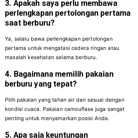
3. Apakah saya perlu membawa
perlengkapan pertolongan pertama
saat berburu?
Ya, selalu bawa perlengkapan pertolongan
pertama untuk mengatasi cedera ringan atau
masalah kesehatan selama berburu.
4. Bagaimana memilih pakaian
berburu yang tepat?
Pilih pakaian yang tahan air dan sesuai dengan
kondisi cuaca. Pakaian camouflase juga sangat
penting untuk menyamarkan posisi Anda.
5. Apa saja keuntungan