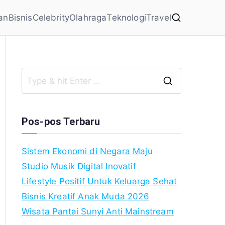
an
Bisnis
Celebrity
Olahraga
Teknologi
Travel
Search
for:
Pos-pos Terbaru
Sistem Ekonomi di Negara Maju
Studio Musik Digital Inovatif
Lifestyle Positif Untuk Keluarga Sehat
Bisnis Kreatif Anak Muda 2026
Wisata Pantai Sunyi Anti Mainstream