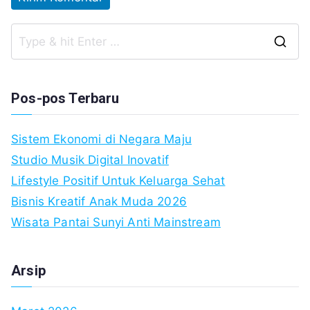
S
fo
Pos-pos Terbaru
Sistem Ekonomi di Negara Maju
Studio Musik Digital Inovatif
Lifestyle Positif Untuk Keluarga Sehat
Bisnis Kreatif Anak Muda 2026
Wisata Pantai Sunyi Anti Mainstream
Arsip