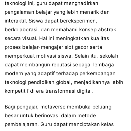
teknologi ini, guru dapat menghadirkan
pengalaman belajar yang lebih menarik dan
interaktif. Siswa dapat bereksperimen,
berkolaborasi, dan memahami konsep abstrak
secara visual. Hal ini meningkatkan kualitas
proses belajar-mengajar
slot
gacor
serta
memperkuat motivasi siswa. Selain itu, sekolah
dapat membangun reputasi sebagai lembaga
modern yang adaptif terhadap perkembangan
teknologi pendidikan global, menjadikannya lebih
kompetitif di era transformasi digital.
Bagi pengajar, metaverse membuka peluang
besar untuk berinovasi dalam metode
pembelajaran. Guru dapat menciptakan kelas