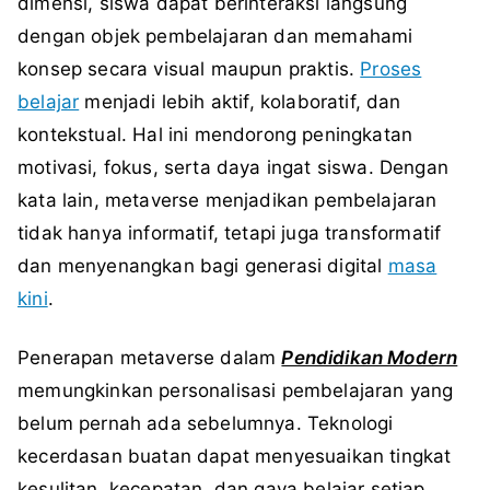
dimensi, siswa dapat berinteraksi langsung
dengan objek pembelajaran dan memahami
konsep secara visual maupun praktis.
Proses
belajar
menjadi lebih aktif, kolaboratif, dan
kontekstual. Hal ini mendorong peningkatan
motivasi, fokus, serta daya ingat siswa. Dengan
kata lain, metaverse menjadikan pembelajaran
tidak hanya informatif, tetapi juga transformatif
dan menyenangkan bagi generasi digital
masa
kini
.
Penerapan metaverse dalam
Pendidikan Modern
memungkinkan personalisasi pembelajaran yang
belum pernah ada sebelumnya. Teknologi
kecerdasan buatan dapat menyesuaikan tingkat
kesulitan, kecepatan, dan gaya belajar setiap