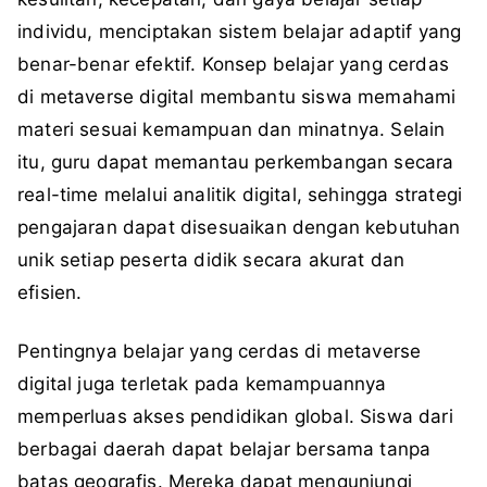
individu, menciptakan sistem belajar adaptif yang
benar-benar efektif. Konsep belajar yang cerdas
di metaverse digital membantu siswa memahami
materi sesuai kemampuan dan minatnya. Selain
itu, guru dapat memantau perkembangan secara
real-time melalui analitik digital, sehingga strategi
pengajaran dapat disesuaikan dengan kebutuhan
unik setiap peserta didik secara akurat dan
efisien.
Pentingnya belajar yang cerdas di metaverse
digital juga terletak pada kemampuannya
memperluas akses pendidikan global. Siswa dari
berbagai daerah dapat belajar bersama tanpa
batas geografis. Mereka dapat mengunjungi