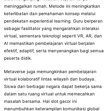
meninggalkan rumah. Metode ini meningkatkan
keterlibatan dan pemahaman konsep melalui
pendekatan experiential learning. Guru berperan
sebagai fasilitator yang mengarahkan interaksi
virtual, sementara teknologi seperti VR, AR, dan
AI memastikan pembelajaran virtual berjalan
efektif, adaptif, serta menyenangkan bagi semua
peserta didik.
Metaverse juga memungkinkan pembelajaran
virtual kolaboratif lintas wilayah dan budaya.
Siswa dari berbagai negara dapat bekerja sama
dalam satu ruang virtual untuk memecahkan
masalah bersama. Hal
slot
gacor
ini
menumbuhkan keterampilan komunikasi global