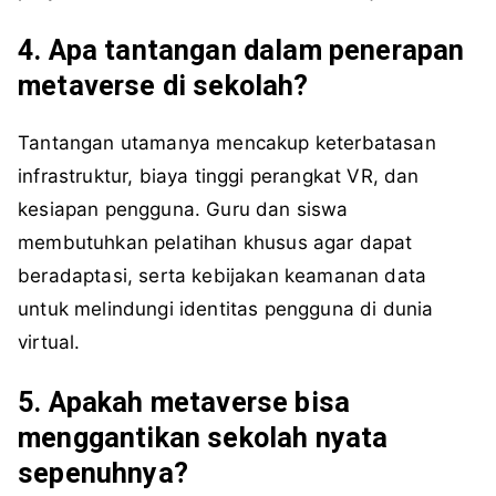
4. Apa tantangan dalam penerapan
metaverse di sekolah?
Tantangan utamanya mencakup keterbatasan
infrastruktur, biaya tinggi perangkat VR, dan
kesiapan pengguna. Guru dan siswa
membutuhkan pelatihan khusus agar dapat
beradaptasi, serta kebijakan keamanan data
untuk melindungi identitas pengguna di dunia
virtual.
5. Apakah metaverse bisa
menggantikan sekolah nyata
sepenuhnya?