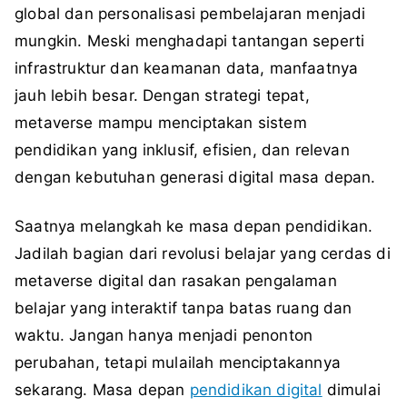
global dan personalisasi pembelajaran menjadi
mungkin. Meski menghadapi tantangan seperti
infrastruktur dan keamanan data, manfaatnya
jauh lebih besar. Dengan strategi tepat,
metaverse mampu menciptakan sistem
pendidikan yang inklusif, efisien, dan relevan
dengan kebutuhan generasi digital masa depan.
Saatnya melangkah ke masa depan pendidikan.
Jadilah bagian dari revolusi belajar yang cerdas di
metaverse digital dan rasakan pengalaman
belajar yang interaktif tanpa batas ruang dan
waktu. Jangan hanya menjadi penonton
perubahan, tetapi mulailah menciptakannya
sekarang. Masa depan
pendidikan digital
dimulai