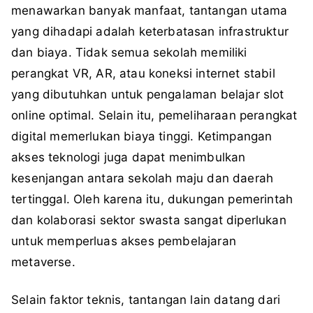
menawarkan banyak manfaat, tantangan utama
yang dihadapi adalah keterbatasan infrastruktur
dan biaya. Tidak semua sekolah memiliki
perangkat VR, AR, atau koneksi internet stabil
yang dibutuhkan untuk pengalaman belajar
slot
online
optimal. Selain itu, pemeliharaan perangkat
digital memerlukan biaya tinggi. Ketimpangan
akses teknologi juga dapat menimbulkan
kesenjangan antara sekolah maju dan daerah
tertinggal. Oleh karena itu, dukungan pemerintah
dan kolaborasi sektor swasta sangat diperlukan
untuk memperluas akses pembelajaran
metaverse.
Selain faktor teknis, tantangan lain datang dari