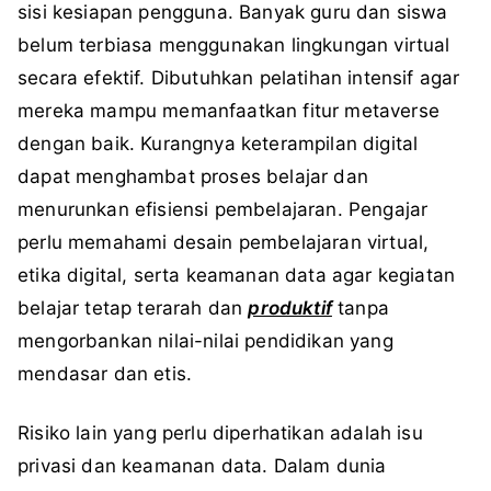
sisi kesiapan pengguna. Banyak guru dan siswa
belum terbiasa menggunakan lingkungan virtual
secara efektif. Dibutuhkan pelatihan intensif agar
mereka mampu memanfaatkan fitur metaverse
dengan baik. Kurangnya keterampilan digital
dapat menghambat proses belajar dan
menurunkan efisiensi pembelajaran. Pengajar
perlu memahami desain pembelajaran virtual,
etika digital, serta keamanan data agar kegiatan
belajar tetap terarah dan
produktif
tanpa
mengorbankan nilai-nilai pendidikan yang
mendasar dan etis.
Risiko lain yang perlu diperhatikan adalah isu
privasi dan keamanan data. Dalam dunia