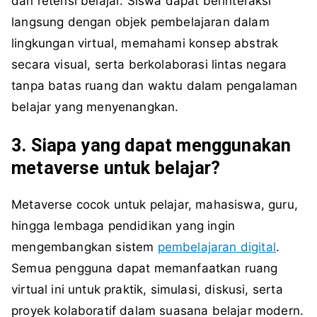
dan retensi belajar. Siswa dapat berinteraksi
langsung dengan objek pembelajaran dalam
lingkungan virtual, memahami konsep abstrak
secara visual, serta berkolaborasi lintas negara
tanpa batas ruang dan waktu dalam pengalaman
belajar yang menyenangkan.
3. Siapa yang dapat menggunakan
metaverse untuk belajar?
Metaverse cocok untuk pelajar, mahasiswa, guru,
hingga lembaga pendidikan yang ingin
mengembangkan sistem
pembelajaran digital
.
Semua pengguna dapat memanfaatkan ruang
virtual ini untuk praktik, simulasi, diskusi, serta
proyek kolaboratif dalam suasana belajar modern.