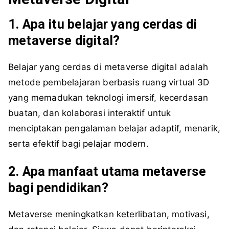
1. Apa itu belajar yang cerdas di
metaverse digital?
Belajar yang cerdas di metaverse digital adalah
metode pembelajaran berbasis ruang virtual 3D
yang memadukan teknologi imersif, kecerdasan
buatan, dan kolaborasi interaktif untuk
menciptakan pengalaman belajar adaptif, menarik,
serta efektif bagi pelajar modern.
2. Apa manfaat utama metaverse
bagi pendidikan?
Metaverse meningkatkan keterlibatan, motivasi,