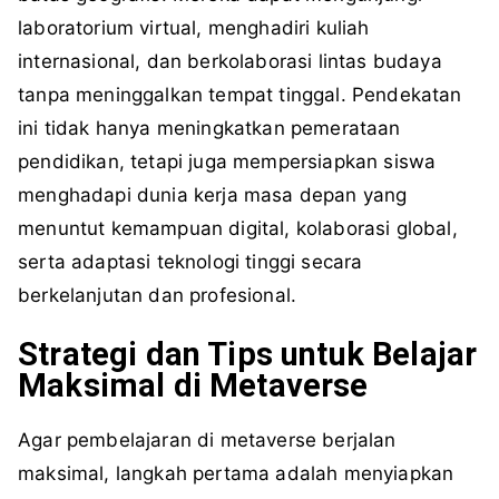
laboratorium virtual, menghadiri kuliah
internasional, dan berkolaborasi lintas budaya
tanpa meninggalkan tempat tinggal. Pendekatan
ini tidak hanya meningkatkan pemerataan
pendidikan, tetapi juga mempersiapkan siswa
menghadapi dunia kerja masa depan yang
menuntut kemampuan digital, kolaborasi global,
serta adaptasi teknologi tinggi secara
berkelanjutan dan profesional.
Strategi dan Tips untuk Belajar
Maksimal di Metaverse
Agar pembelajaran di metaverse berjalan
maksimal, langkah pertama adalah menyiapkan