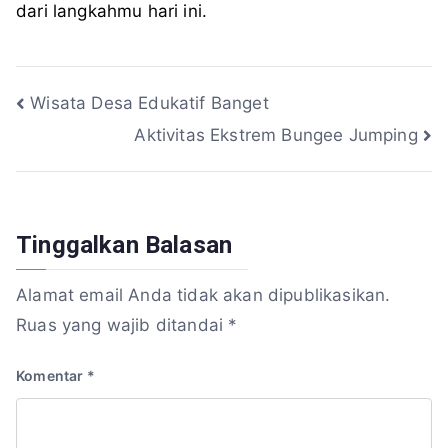
dari langkahmu hari ini.
Navigasi
Wisata Desa Edukatif Banget
Aktivitas Ekstrem Bungee Jumping
pos
Tinggalkan Balasan
Alamat email Anda tidak akan dipublikasikan.
Ruas yang wajib ditandai
*
Komentar
*