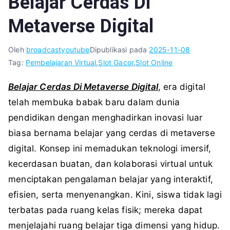
Belajar Cerdas Di
Metaverse Digital
Oleh
broadcastyoutube
Dipublikasi pada
2025-11-08
Tag:
Pembelajaran Virtual
,
Slot Gacor
,
Slot Online
Belajar Cerdas Di Metaverse Digital
, era digital
telah membuka babak baru dalam dunia
pendidikan dengan menghadirkan inovasi luar
biasa bernama belajar yang cerdas di metaverse
digital. Konsep ini memadukan teknologi imersif,
kecerdasan buatan, dan kolaborasi virtual untuk
menciptakan pengalaman belajar yang interaktif,
efisien, serta menyenangkan. Kini, siswa tidak lagi
terbatas pada ruang kelas fisik; mereka dapat
menjelajahi ruang belajar tiga dimensi yang hidup.