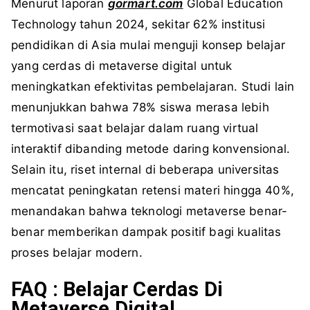
Menurut laporan
gormart.com
Global Education
Technology tahun 2024, sekitar 62% institusi
pendidikan di Asia mulai menguji konsep belajar
yang cerdas di metaverse digital untuk
meningkatkan efektivitas pembelajaran. Studi lain
menunjukkan bahwa 78% siswa merasa lebih
termotivasi saat belajar dalam ruang virtual
interaktif dibanding metode daring konvensional.
Selain itu, riset internal di beberapa universitas
mencatat peningkatan retensi materi hingga 40%,
menandakan bahwa teknologi metaverse benar-
benar memberikan dampak positif bagi kualitas
proses belajar modern.
FAQ : Belajar Cerdas Di
Metaverse Digital