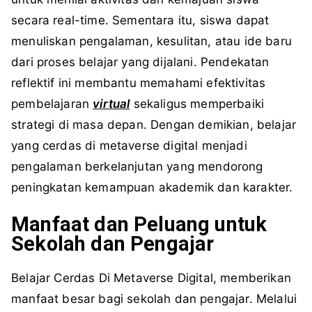
secara real-time. Sementara itu, siswa dapat
menuliskan pengalaman, kesulitan, atau ide baru
dari proses belajar yang dijalani. Pendekatan
reflektif ini membantu memahami efektivitas
pembelajaran
virtual
sekaligus memperbaiki
strategi di masa depan. Dengan demikian, belajar
yang cerdas di metaverse digital menjadi
pengalaman berkelanjutan yang mendorong
peningkatan kemampuan akademik dan karakter.
Manfaat dan Peluang untuk
Sekolah dan Pengajar
Belajar Cerdas Di Metaverse Digital, memberikan
manfaat besar bagi sekolah dan pengajar. Melalui