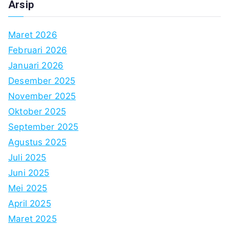
Arsip
Maret 2026
Februari 2026
Januari 2026
Desember 2025
November 2025
Oktober 2025
September 2025
Agustus 2025
Juli 2025
Juni 2025
Mei 2025
April 2025
Maret 2025