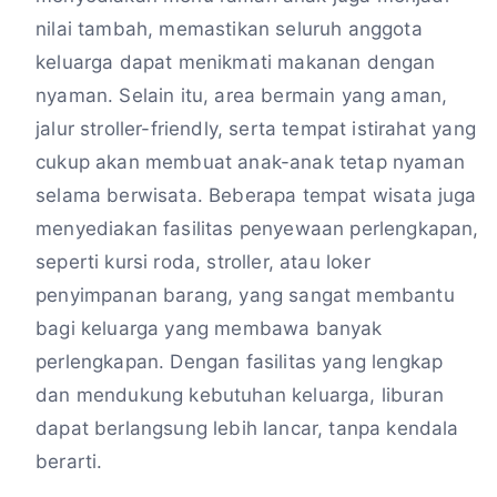
nilai tambah, memastikan seluruh anggota
keluarga dapat menikmati makanan dengan
nyaman. Selain itu, area bermain yang aman,
jalur stroller-friendly, serta tempat istirahat yang
cukup akan membuat anak-anak tetap nyaman
selama berwisata. Beberapa tempat wisata juga
menyediakan fasilitas penyewaan perlengkapan,
seperti kursi roda, stroller, atau loker
penyimpanan barang, yang sangat membantu
bagi keluarga yang membawa banyak
perlengkapan. Dengan fasilitas yang lengkap
dan mendukung kebutuhan keluarga, liburan
dapat berlangsung lebih lancar, tanpa kendala
berarti.