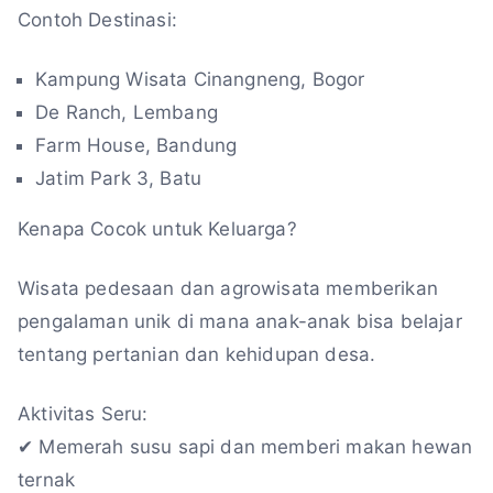
Contoh Destinasi:
Kampung Wisata Cinangneng, Bogor
De Ranch, Lembang
Farm House, Bandung
Jatim Park 3, Batu
Kenapa Cocok untuk Keluarga?
Wisata pedesaan dan agrowisata memberikan
pengalaman unik di mana anak-anak bisa belajar
tentang pertanian dan kehidupan desa.
Aktivitas Seru:
✔ Memerah susu sapi dan memberi makan hewan
ternak