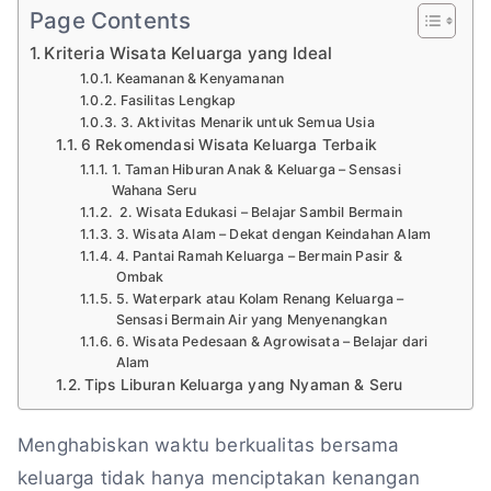
Page Contents
Kriteria Wisata Keluarga yang Ideal
Keamanan & Kenyamanan
Fasilitas Lengkap
3. Aktivitas Menarik untuk Semua Usia
6 Rekomendasi Wisata Keluarga Terbaik
1. Taman Hiburan Anak & Keluarga – Sensasi
Wahana Seru
2. Wisata Edukasi – Belajar Sambil Bermain
3. Wisata Alam – Dekat dengan Keindahan Alam
4. Pantai Ramah Keluarga – Bermain Pasir &
Ombak
5. Waterpark atau Kolam Renang Keluarga –
Sensasi Bermain Air yang Menyenangkan
6. Wisata Pedesaan & Agrowisata – Belajar dari
Alam
Tips Liburan Keluarga yang Nyaman & Seru
Menghabiskan waktu berkualitas bersama
keluarga tidak hanya menciptakan kenangan