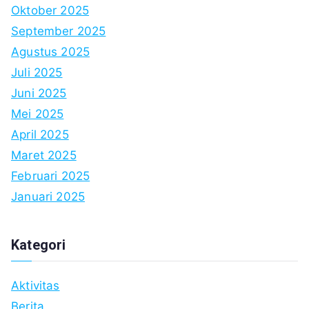
Oktober 2025
September 2025
Agustus 2025
Juli 2025
Juni 2025
Mei 2025
April 2025
Maret 2025
Februari 2025
Januari 2025
Kategori
Aktivitas
Berita