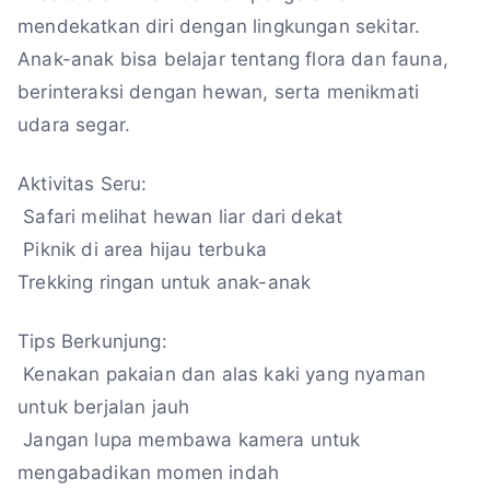
mendekatkan diri dengan lingkungan sekitar.
Anak-anak bisa belajar tentang flora dan fauna,
berinteraksi dengan hewan, serta menikmati
udara segar.
Aktivitas Seru:
Safari melihat hewan liar dari dekat
Piknik di area hijau terbuka
Trekking ringan untuk anak-anak
Tips Berkunjung:
Kenakan pakaian dan alas kaki yang nyaman
untuk berjalan jauh
Jangan lupa membawa kamera untuk
mengabadikan momen indah