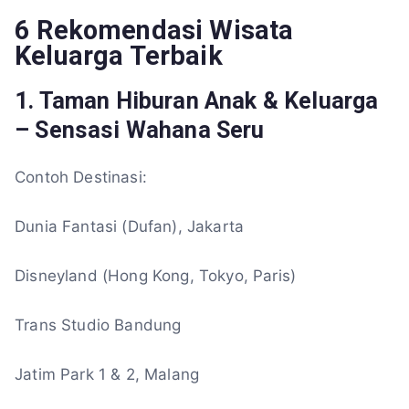
6 Rekomendasi Wisata
Keluarga Terbaik
1. Taman Hiburan Anak & Keluarga
– Sensasi Wahana Seru
Contoh Destinasi:
Dunia Fantasi (Dufan), Jakarta
Disneyland (Hong Kong, Tokyo, Paris)
Trans Studio Bandung
Jatim Park 1 & 2, Malang