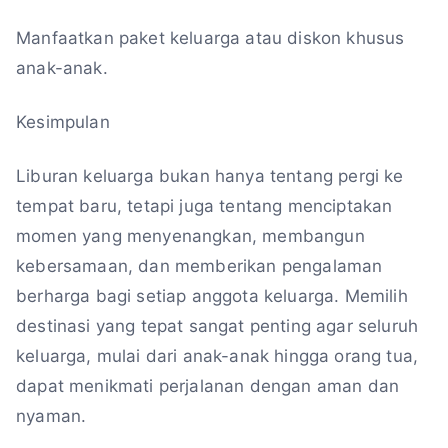
Manfaatkan paket keluarga atau diskon khusus
anak-anak.
Kesimpulan
Liburan keluarga bukan hanya tentang pergi ke
tempat baru, tetapi juga tentang menciptakan
momen yang menyenangkan, membangun
kebersamaan, dan memberikan pengalaman
berharga bagi setiap anggota keluarga. Memilih
destinasi yang tepat sangat penting agar seluruh
keluarga, mulai dari anak-anak hingga orang tua,
dapat menikmati perjalanan dengan aman dan
nyaman.