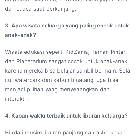
dan cuaca saat berkunjung.
3. Apa wisata keluarga yang paling cocok untuk
anak-anak?
Wisata edukasi seperti KidZania, Taman Pintar,
dan Planetarium sangat cocok untuk anak-anak
karena mereka bisa belajar sambil bermain. Selain
itu, waterpark dan kebun binatang juga bisa
menjadi pilihan yang menyenangkan dan
interaktif.
4. Kapan waktu terbaik untuk liburan keluarga?
Hindari musim liburan panjang dan akhir pekan