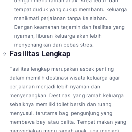
dengan menu ramah anak. Area teduh dan
tempat duduk yang cukup membantu keluarga
menikmati perjalanan tanpa kelelahan.
Dengan keamanan terjamin dan fasilitas yang
nyaman, liburan keluarga akan lebih
menyenangkan dan bebas stres.
Fasilitas Lengkap
Fasilitas lengkap merupakan aspek penting
dalam memilih destinasi wisata keluarga agar
perjalanan menjadi lebih nyaman dan
menyenangkan. Destinasi yang ramah keluarga
sebaiknya memiliki toilet bersih dan ruang
menyusui, terutama bagi pengunjung yang
membawa bayi atau balita. Tempat makan yang
menyediakan menu ramah anak juga menjadi