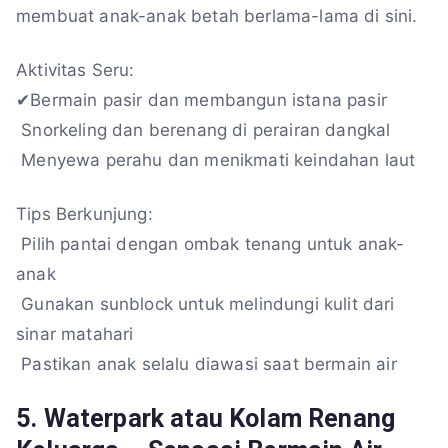
membuat anak-anak betah berlama-lama di sini.
Aktivitas Seru:
✔Bermain pasir dan membangun istana pasir
Snorkeling dan berenang di perairan dangkal
Menyewa perahu dan menikmati keindahan laut
Tips Berkunjung:
Pilih pantai dengan ombak tenang untuk anak-
anak
Gunakan sunblock untuk melindungi kulit dari
sinar matahari
Pastikan anak selalu diawasi saat bermain air
5. Waterpark atau Kolam Renang