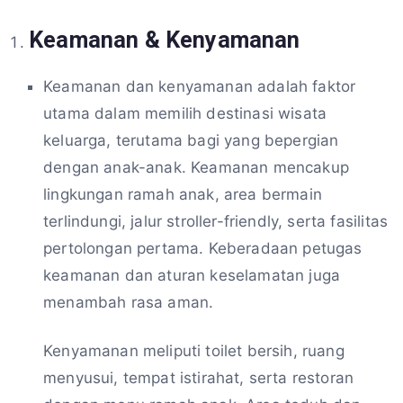
Keamanan & Kenyamanan
Keamanan dan kenyamanan adalah faktor
utama dalam memilih destinasi wisata
keluarga, terutama bagi yang bepergian
dengan anak-anak. Keamanan mencakup
lingkungan ramah anak, area bermain
terlindungi, jalur stroller-friendly, serta fasilitas
pertolongan pertama. Keberadaan petugas
keamanan dan aturan keselamatan juga
menambah rasa aman.
Kenyamanan meliputi toilet bersih, ruang
menyusui, tempat istirahat, serta restoran