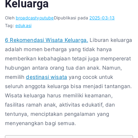
Keluarga
Oleh
broadcastyoutube
Dipublikasi pada
2025-03-13
Tag:
edukasi
6 Rekomendasi Wisata Keluarga.
Liburan keluarga
adalah momen berharga yang tidak hanya
memberikan kebahagiaan tetapi juga mempererat
hubungan antara orang tua dan anak. Namun,
memilih
destinasi wisata
yang cocok untuk
seluruh anggota keluarga bisa menjadi tantangan.
Wisata keluarga harus memiliki keamanan,
fasilitas ramah anak, aktivitas edukatif, dan
tentunya, menciptakan pengalaman yang
menyenangkan bagi semua.