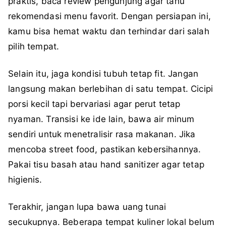
praktis, baca review pengunjung agar tahu
rekomendasi menu favorit. Dengan persiapan ini,
kamu bisa hemat waktu dan terhindar dari salah
pilih tempat.
Selain itu, jaga kondisi tubuh tetap fit. Jangan
langsung makan berlebihan di satu tempat. Cicipi
porsi kecil tapi bervariasi agar perut tetap
nyaman. Transisi ke ide lain, bawa air minum
sendiri untuk menetralisir rasa makanan. Jika
mencoba street food, pastikan kebersihannya.
Pakai tisu basah atau hand sanitizer agar tetap
higienis.
Terakhir, jangan lupa bawa uang tunai
secukupnya. Beberapa tempat kuliner lokal belum