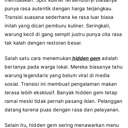
punya rasa autentik dengan harga terjangkau.
Transisi suasana sederhana ke rasa luar biasa
inilah yang dicari pemburu kuliner. Seringkali,
warung kecil di gang sempit justru punya cita rasa
tak kalah dengan restoran besar.
Salah satu cara menemukan
hidden gem
adalah
bertanya pada warga lokal. Mereka biasanya tahu
warung legendaris yang belum viral di media
sosial. Transisi ini membuat pengalaman makan
terasa lebih eksklusif. Banyak hidden gem tetap
ramai meski tidak pernah pasang iklan. Pelanggan
datang karena puas dengan rasa dan pelayanan.
Selain itu, hidden gem sering menawarkan menu