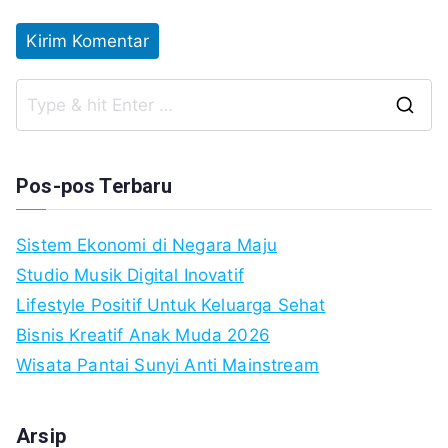
S
fo
Pos-pos Terbaru
Sistem Ekonomi di Negara Maju
Studio Musik Digital Inovatif
Lifestyle Positif Untuk Keluarga Sehat
Bisnis Kreatif Anak Muda 2026
Wisata Pantai Sunyi Anti Mainstream
Arsip