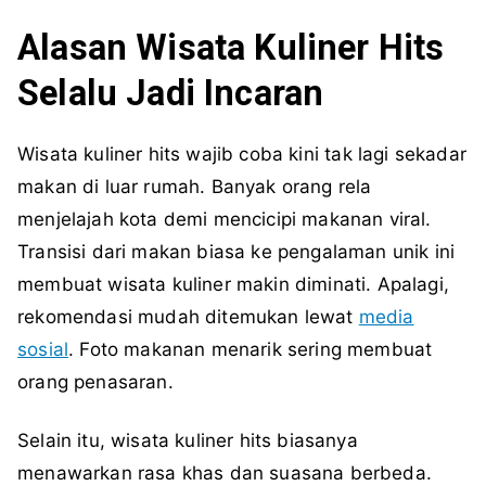
Alasan Wisata Kuliner Hits
Selalu Jadi Incaran
Wisata
kuliner
hits
wajib
coba
kini tak lagi sekadar
makan di luar rumah. Banyak orang rela
menjelajah kota demi mencicipi makanan viral.
Transisi dari makan biasa ke pengalaman unik ini
membuat wisata kuliner makin diminati. Apalagi,
rekomendasi mudah ditemukan lewat
media
sosial
. Foto makanan menarik sering membuat
orang penasaran.
Selain itu, wisata kuliner hits biasanya
menawarkan rasa khas dan suasana berbeda.