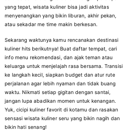
yang tepat, wisata kuliner bisa jadi aktivitas
menyenangkan yang bikin liburan, akhir pekan,
atau sekadar me time makin berkesan.
Sekarang waktunya kamu rencanakan destinasi
kuliner hits berikutnya! Buat daftar tempat, cari
info menu rekomendasi, dan ajak teman atau
keluarga untuk menjelajah rasa bersama. Transisi
ke langkah kecil, siapkan budget dan atur rute
perjalanan agar lebih nyaman dan tidak buang
waktu. Nikmati setiap gigitan dengan santai,
jangan lupa abadikan momen untuk kenangan.
Yuk, cicipi kuliner favorit di kotamu dan rasakan
sensasi wisata kuliner seru yang bikin nagih dan
bikin hati senang!