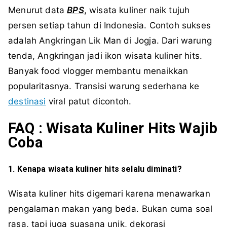
Menurut data
BPS
, wisata kuliner naik tujuh
persen setiap tahun di Indonesia. Contoh sukses
adalah Angkringan Lik Man di Jogja. Dari warung
tenda, Angkringan jadi ikon wisata kuliner hits.
Banyak food vlogger membantu menaikkan
popularitasnya. Transisi warung sederhana ke
destinasi
viral patut dicontoh.
FAQ : Wisata Kuliner Hits Wajib
Coba
1. Kenapa wisata kuliner hits selalu diminati?
Wisata kuliner hits digemari karena menawarkan
pengalaman makan yang beda. Bukan cuma soal
rasa, tapi juga suasana unik, dekorasi