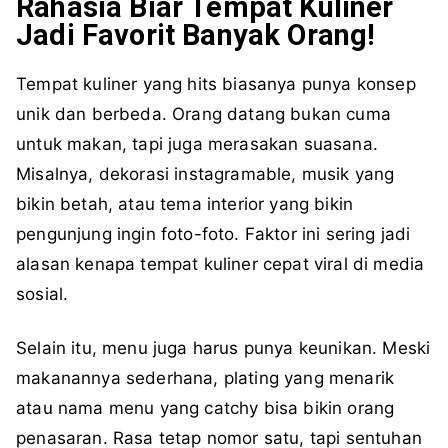
Rahasia Biar Tempat Kuliner
Jadi Favorit Banyak Orang!
Tempat kuliner yang hits biasanya punya konsep
unik dan berbeda. Orang datang bukan cuma
untuk makan, tapi juga merasakan suasana.
Misalnya, dekorasi instagramable, musik yang
bikin betah, atau tema interior yang bikin
pengunjung ingin foto-foto. Faktor ini sering jadi
alasan kenapa tempat kuliner cepat viral di media
sosial.
Selain itu, menu juga harus punya keunikan. Meski
makanannya sederhana, plating yang menarik
atau nama menu yang catchy bisa bikin orang
penasaran. Rasa tetap nomor satu, tapi sentuhan