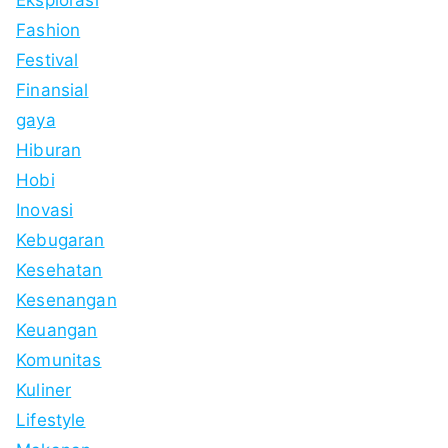
Eksplorasi
Fashion
Festival
Finansial
gaya
Hiburan
Hobi
Inovasi
Kebugaran
Kesehatan
Kesenangan
Keuangan
Komunitas
Kuliner
Lifestyle