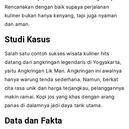
Rencanakan dengan baik supaya perjalanan
kuliner bukan hanya kenyang, tapi juga nyaman
dan aman.
Studi Kasus
Salah satu contoh sukses wisata kuliner hits
datang dari angkringan legendaris di Yogyakarta,
yaitu Angkringan Lik Man. Angkringan ini awalnya
hanya warung tenda sederhana. Namun, berkat
cita rasa unik dan harga terjangkau, pelanggannya
makin ramai. Kopi jos yang khas dengan arang
panas di dalamnya jadi daya tarik utama.
Data dan Fakta