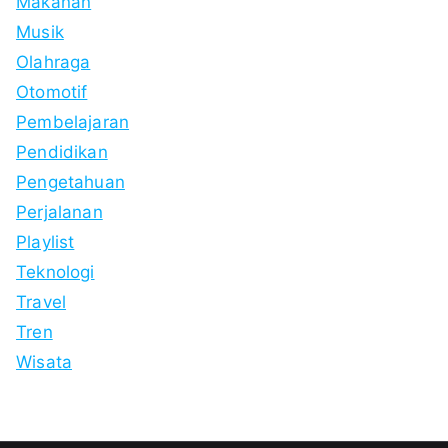
Makanan
Musik
Olahraga
Otomotif
Pembelajaran
Pendidikan
Pengetahuan
Perjalanan
Playlist
Teknologi
Travel
Tren
Wisata