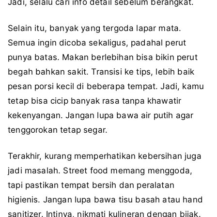
Jadi, selalu cari info detail sebelum berangkat.
Selain itu, banyak yang tergoda lapar mata.
Semua ingin dicoba sekaligus, padahal perut
punya batas. Makan berlebihan bisa bikin perut
begah bahkan sakit. Transisi ke tips, lebih baik
pesan porsi kecil di beberapa tempat. Jadi, kamu
tetap bisa cicip banyak rasa tanpa khawatir
kekenyangan. Jangan lupa bawa air putih agar
tenggorokan tetap segar.
Terakhir, kurang memperhatikan kebersihan juga
jadi masalah. Street food memang menggoda,
tapi pastikan tempat bersih dan peralatan
higienis. Jangan lupa bawa tisu basah atau hand
sanitizer. Intinya, nikmati kulineran dengan bijak.