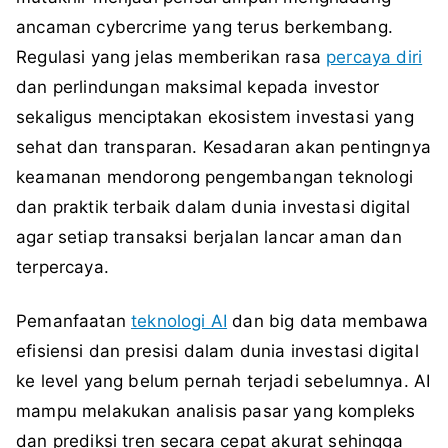
ancaman cybercrime yang terus berkembang.
Regulasi yang jelas memberikan rasa
percaya diri
dan perlindungan maksimal kepada investor
sekaligus menciptakan ekosistem investasi yang
sehat dan transparan. Kesadaran akan pentingnya
keamanan mendorong pengembangan teknologi
dan praktik terbaik dalam dunia investasi digital
agar setiap transaksi berjalan lancar aman dan
terpercaya.
Pemanfaatan
teknologi AI
dan big data membawa
efisiensi dan presisi dalam dunia investasi digital
ke level yang belum pernah terjadi sebelumnya. AI
mampu melakukan analisis pasar yang kompleks
dan prediksi tren secara cepat akurat sehingga