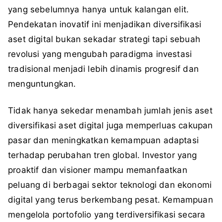
yang sebelumnya hanya untuk kalangan elit.
Pendekatan inovatif ini menjadikan diversifikasi
aset digital bukan sekadar strategi tapi sebuah
revolusi yang mengubah paradigma investasi
tradisional menjadi lebih dinamis progresif dan
menguntungkan.
Tidak hanya sekedar menambah jumlah jenis aset
diversifikasi aset digital juga memperluas cakupan
pasar dan meningkatkan kemampuan adaptasi
terhadap perubahan tren global. Investor yang
proaktif dan visioner mampu memanfaatkan
peluang di berbagai sektor teknologi dan ekonomi
digital yang terus berkembang pesat. Kemampuan
mengelola portofolio yang terdiversifikasi secara