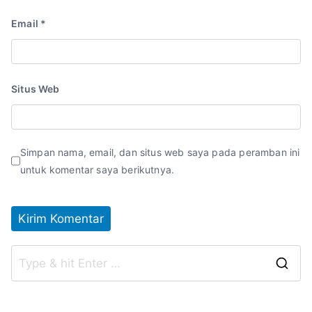
Email
*
Situs Web
Simpan nama, email, dan situs web saya pada peramban ini
untuk komentar saya berikutnya.
S
fo