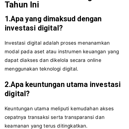
Tahun Ini
1.Apa yang dimaksud dengan
investasi digital?
Investasi digital adalah proses menanamkan
modal pada aset atau instrumen keuangan yang
dapat diakses dan dikelola secara online
menggunakan teknologi digital.
2.Apa keuntungan utama investasi
digital?
Keuntungan utama meliputi kemudahan akses
cepatnya transaksi serta transparansi dan
keamanan yang terus ditingkatkan.