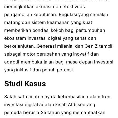
meningkatkan akurasi dan efektivitas
pengambilan keputusan. Regulasi yang semakin
matang dan sistem keamanan yang kuat
memberikan pondasi kokoh bagi pertumbuhan
ekosistem investasi digital yang sehat dan
berkelanjutan. Generasi milenial dan Gen Z tampil
sebagai motor perubahan yang inovatif dan
adaptif membuka jalan bagi masa depan investasi
yang inklusif dan penuh potensi.
Studi Kasus
Salah satu contoh nyata keberhasilan dalam tren
investasi digital adalah kisah Aldi seorang
pemuda berusia 25 tahun yang memanfaatkan