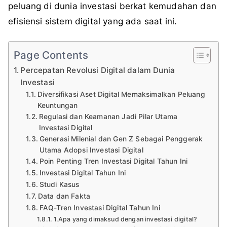
peluang di dunia investasi berkat kemudahan dan
efisiensi sistem digital yang ada saat ini.
Page Contents
Percepatan Revolusi Digital dalam Dunia
Investasi
Diversifikasi Aset Digital Memaksimalkan Peluang
Keuntungan
Regulasi dan Keamanan Jadi Pilar Utama
Investasi Digital
Generasi Milenial dan Gen Z Sebagai Penggerak
Utama Adopsi Investasi Digital
Poin Penting Tren Investasi Digital Tahun Ini
Investasi Digital Tahun Ini
Studi Kasus
Data dan Fakta
FAQ-Tren Investasi Digital Tahun Ini
1.Apa yang dimaksud dengan investasi digital?