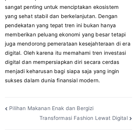
sangat penting untuk menciptakan ekosistem
yang sehat stabil dan berkelanjutan. Dengan
pendekatan yang tepat tren ini bukan hanya
memberikan peluang ekonomi yang besar tetapi
juga mendorong pemerataan kesejahteraan di era
digital. Oleh karena itu memahami tren investasi
digital dan mempersiapkan diri secara cerdas
menjadi keharusan bagi siapa saja yang ingin
sukses dalam dunia finansial modern.
Navigasi
Pilihan Makanan Enak dan Bergizi
Transformasi Fashion Lewat Digital
pos