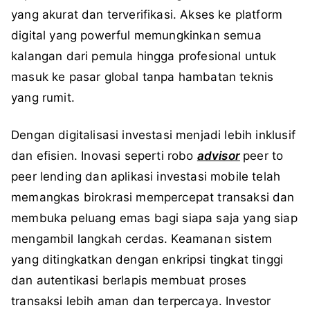
yang akurat dan terverifikasi. Akses ke platform
digital yang powerful memungkinkan semua
kalangan dari pemula hingga profesional untuk
masuk ke pasar global tanpa hambatan teknis
yang rumit.
Dengan digitalisasi investasi menjadi lebih inklusif
dan efisien. Inovasi seperti robo
advisor
peer to
peer lending dan aplikasi investasi mobile telah
memangkas birokrasi mempercepat transaksi dan
membuka peluang emas bagi siapa saja yang siap
mengambil langkah cerdas. Keamanan sistem
yang ditingkatkan dengan enkripsi tingkat tinggi
dan autentikasi berlapis membuat proses
transaksi lebih aman dan terpercaya. Investor