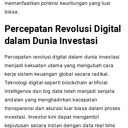
memanfaatkan potensi keuntungan yang luar
biasa.
Percepatan Revolusi Digital
dalam Dunia Investasi
Percepatan revolusi digital dalam dunia investasi
menjadi kekuatan utama yang mengubah cara
kerja sistem keuangan global secara radikal.
Teknologi digital seperti blockchain artificial
intelligence dan big data telah menjadi senjata
andalan yang menghadirkan kecepatan
transparansi dan akurasi luar biasa dalam proses
investasi. Investor kini dapat mengambil
keputusan secara instan dengan data real time