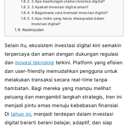
2.Apa keuntungan utama investasi digital?
3.Apakah investasi digital aman?
4.Bagaimana cara memulai investasi digital?
5.Apa risiko yang harus diwaspadai dalam
investasi digital?
Kesimpulan
Selain itu, ekosistem investasi digital kini semakin
terpercaya dan aman dengan dukungan regulasi
dan
inovasi teknologi
terkini. Platform yang efisien
dan user-friendly memudahkan pengguna untuk
melakukan transaksi secara real-time tanpa
hambatan. Bagi mereka yang mampu melihat
peluang dan mengambil langkah strategis, tren ini
menjadi pintu emas menuju kebebasan finansial.
Di
tahun ini
, menjadi terdepan dalam investasi
digital berarti berani belajar, adaptif, dan siap