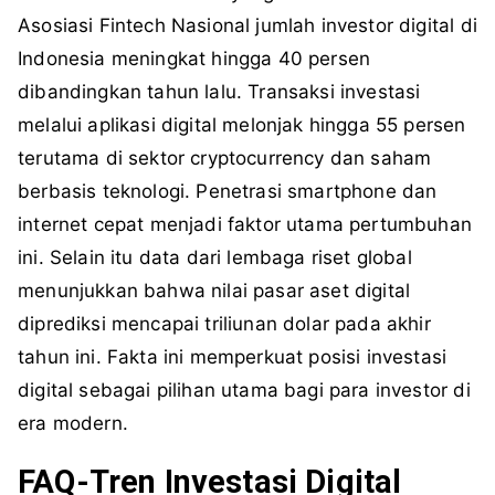
Asosiasi Fintech Nasional jumlah investor digital di
Indonesia meningkat hingga 40 persen
dibandingkan tahun lalu. Transaksi investasi
melalui aplikasi digital melonjak hingga 55 persen
terutama di sektor cryptocurrency dan saham
berbasis teknologi. Penetrasi smartphone dan
internet cepat menjadi faktor utama pertumbuhan
ini. Selain itu data dari lembaga riset global
menunjukkan bahwa nilai pasar aset digital
diprediksi mencapai triliunan dolar pada akhir
tahun ini. Fakta ini memperkuat posisi investasi
digital sebagai pilihan utama bagi para investor di
era modern.
FAQ-Tren Investasi Digital