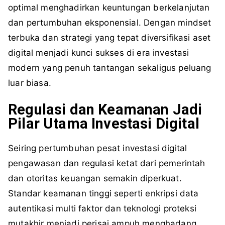
optimal menghadirkan keuntungan berkelanjutan
dan pertumbuhan eksponensial. Dengan mindset
terbuka dan strategi yang tepat diversifikasi aset
digital menjadi kunci sukses di era investasi
modern yang penuh tantangan sekaligus peluang
luar biasa.
Regulasi dan Keamanan Jadi
Pilar Utama Investasi Digital
Seiring pertumbuhan pesat investasi digital
pengawasan dan regulasi ketat dari pemerintah
dan otoritas keuangan semakin diperkuat.
Standar keamanan tinggi seperti enkripsi data
autentikasi multi faktor dan teknologi proteksi
mutakhir menjadi perisai ampuh menghadang