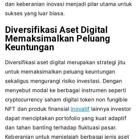
dan keberanian inovasi menjadi pilar utama untuk
sukses yang luar biasa.
Diversifikasi Aset Digital
Memaksimalkan Peluang
Keuntungan
Diversifikasi aset digital merupakan strategi jitu
untuk memaksimalkan peluang keuntungan
sekaligus mengurangi risiko investasi. Dengan
menyebut modal ke berbagai instrumen seperti
cryptocurrency saham digital token non fungible
NFT dan produk finansial
inovatif
lainnya investor
dapat menciptakan portofolio yang kuat adaptif
dan tahan banting terhadap fluktuasi pasar.
Keberanian untuk menjelajah berbagai jenis aset