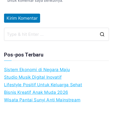
untuk komentar saya berikutnya.
S
fo
Pos-pos Terbaru
Sistem Ekonomi di Negara Maju
Studio Musik Digital Inovatif
Lifestyle Positif Untuk Keluarga Sehat
Bisnis Kreatif Anak Muda 2026
Wisata Pantai Sunyi Anti Mainstream