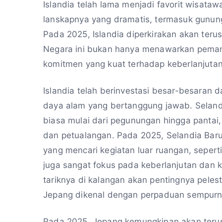
Islandia telah lama menjadi favorit wisata
lanskapnya yang dramatis, termasuk gunung 
Pada 2025, Islandia diperkirakan akan terus
Negara ini bukan hanya menawarkan pemanda
komitmen yang kuat terhadap keberlanjutan
Islandia telah berinvestasi besar-besaran
daya alam yang bertanggung jawab.
Selan
biasa mulai dari pegunungan hingga pantai,
dan petualangan. Pada 2025, Selandia Baru
yang mencari kegiatan luar ruangan, seperti
juga sangat fokus pada keberlanjutan dan 
tariknya di kalangan akan pentingnya pelest
Jepang dikenal dengan perpaduan sempurna
Pada 2025, Jepang kemungkinan akan terus