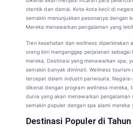
dikenal akan menjadi incaran para pelanco
otentik dan damai. Kota-kota kecil di negar
semakin menunjukkan pesonanya dengan ke
Mereka menawarkan pengalaman yang lebih p
Tren kesehatan dan wellness diperkirakan
orang kini menganggap perjalanan sebagai
mereka. Destinasi yang menawarkan spa, yo
semakin banyak diminati. Wellness tourism
tercepat dalam industri pariwisata. Negara-
dikenal dengan program wellness mereka, t
dunia yang akan menawarkan pengalaman se
semakin populer dengan spa alami mereka 
Destinasi Populer di Tahu