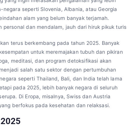
ng yang ingin merasakan pengalaman yang lebih
a-negara seperti Slovenia, Albania, atau Georgia
indahan alam yang belum banyak terjamah.
ersonal dan mendalam, jauh dari hiruk pikuk turis
 akan terus berkembang pada tahun 2025. Banyak
 kesempatan untuk meremajakan tubuh dan pikiran
ga, meditasi, dan program detoksifikasi akan
 menjadi salah satu sektor dengan pertumbuhan
negara seperti Thailand, Bali, dan India telah lama
etapi pada 2025, lebih banyak negara di seluruh
rupa. Di Eropa, misalnya, Swiss dan Austria
yang berfokus pada kesehatan dan relaksasi.
n 2025