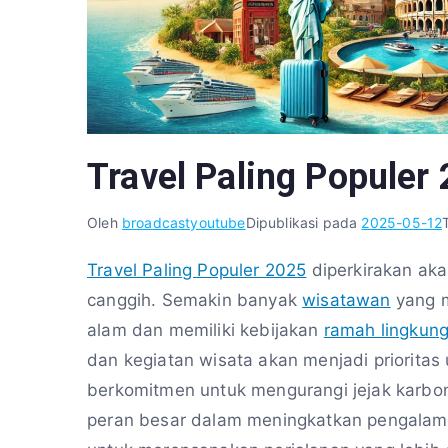
Travel Paling Populer
Oleh
broadcastyoutube
Dipublikasi pada
2025-05-12
Travel Paling Populer 2025
diperkirakan aka
canggih. Semakin banyak
wisatawan
yang 
alam dan memiliki kebijakan
ramah lingkun
dan kegiatan wisata akan menjadi priorita
berkomitmen untuk mengurangi jejak karbon
peran besar dalam meningkatkan pengalaman