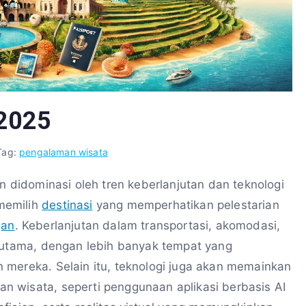
 2025
Tag:
pengalaman wisata
n didominasi oleh tren keberlanjutan dan teknologi
memilih
destinasi
yang memperhatikan pelestarian
gan
. Keberlanjutan dalam transportasi, akomodasi,
s utama, dengan lebih banyak tempat yang
 mereka. Selain itu, teknologi juga akan memainkan
 wisata, seperti penggunaan aplikasi berbasis AI