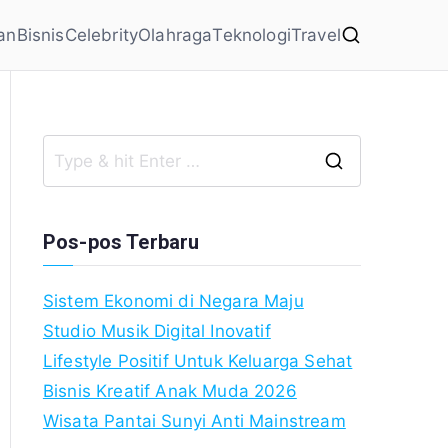
an
Bisnis
Celebrity
Olahraga
Teknologi
Travel
Search
for:
Pos-pos Terbaru
Sistem Ekonomi di Negara Maju
Studio Musik Digital Inovatif
Lifestyle Positif Untuk Keluarga Sehat
Bisnis Kreatif Anak Muda 2026
Wisata Pantai Sunyi Anti Mainstream