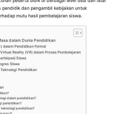
tuhan peserta didik di berbagai level usia dan latar
ra pendidik dan pengambil kebijakan untuk
rhadap mutu hasil pembelajaran siswa.
 Masa dalam Dunia Pendidikan
) dalam Pendidikan Formal
irtual Reality (VR) dalam Proses Pembelajaran
rtisipasi Siswa
ogres Siswa
 Teknologi Pendidikan
an
dikan?
logi dalam pendidikan?
i pendidikan?
 teknologi pendidikan?
an guru?