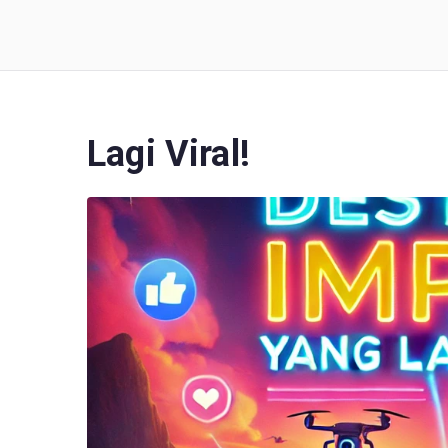
Loncat
ke
Broadcastyoutube
Berita, Tips, dan Tren YouTube Terlengkap
konten
Lagi Viral!