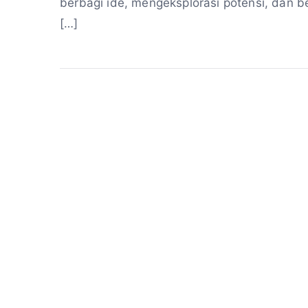
berbagi ide, mengeksplorasi potensi, dan 
[…]