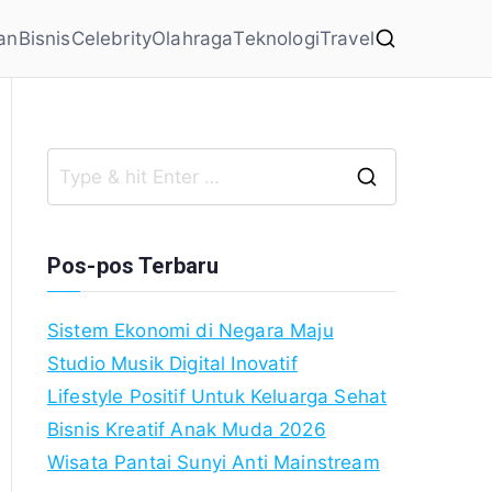
an
Bisnis
Celebrity
Olahraga
Teknologi
Travel
Search
for:
Pos-pos Terbaru
Sistem Ekonomi di Negara Maju
Studio Musik Digital Inovatif
Lifestyle Positif Untuk Keluarga Sehat
Bisnis Kreatif Anak Muda 2026
Wisata Pantai Sunyi Anti Mainstream