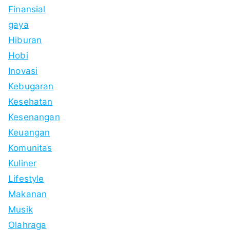
Finansial
gaya
Hiburan
Hobi
Inovasi
Kebugaran
Kesehatan
Kesenangan
Keuangan
Komunitas
Kuliner
Lifestyle
Makanan
Musik
Olahraga