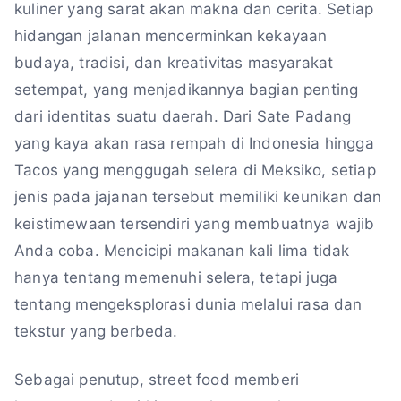
kuliner yang sarat akan makna dan cerita. Setiap
hidangan jalanan mencerminkan kekayaan
budaya, tradisi, dan kreativitas masyarakat
setempat, yang menjadikannya bagian penting
dari identitas suatu daerah. Dari Sate Padang
yang kaya akan rasa rempah di Indonesia hingga
Tacos yang menggugah selera di Meksiko, setiap
jenis pada jajanan tersebut memiliki keunikan dan
keistimewaan tersendiri yang membuatnya wajib
Anda coba. Mencicipi makanan kali lima tidak
hanya tentang memenuhi selera, tetapi juga
tentang mengeksplorasi dunia melalui rasa dan
tekstur yang berbeda.
Sebagai penutup, street food memberi