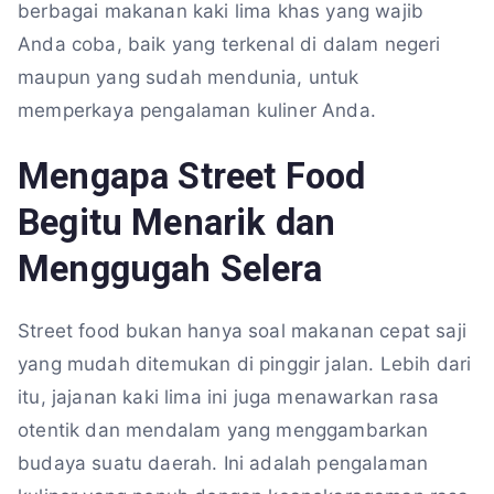
berbagai makanan kaki lima khas yang wajib
Anda coba, baik yang terkenal di dalam negeri
maupun yang sudah mendunia, untuk
memperkaya pengalaman kuliner Anda.
Mengapa Street Food
Begitu Menarik dan
Menggugah Selera
Street food bukan hanya soal makanan cepat saji
yang mudah ditemukan di pinggir jalan. Lebih dari
itu, jajanan kaki lima ini juga menawarkan rasa
otentik dan mendalam yang menggambarkan
budaya suatu daerah. Ini adalah pengalaman