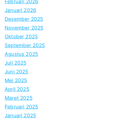
Februari 2026
Januari 2026
Desember 2025
November 2025
Oktober 2025
September 2025
Agustus 2025
Juli 2025
Juni 2025
Mei 2025
April 2025
Maret 2025
Februari 2025
Januari 2025