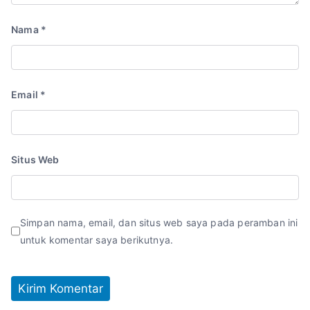
Nama
*
Email
*
Situs Web
Simpan nama, email, dan situs web saya pada peramban ini
untuk komentar saya berikutnya.