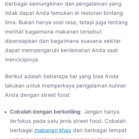
berbagai kemungkinan dan pengalaman yang
tidak dapat Anda temukan di restoran bintang
lima. Bukan hanya soal rasa, tetapi juga tentang
melihat bagaimana makanan tersebut
dipersiapkan dan bagaimana suasana sekitar
dapat mempengaruhi kenikmatan Anda saat
mencicipinya.
Berikut adalah beberapa hal yang bisa Anda
lakukan untuk memperkaya pengalaman kuliner
Anda dengan street food:
Cobalah dengan berkeliling
: Jangan hanya
terfokus pada satu jenis street food. Cobalah
berbagai
makanan khas
dari berbagai tempat