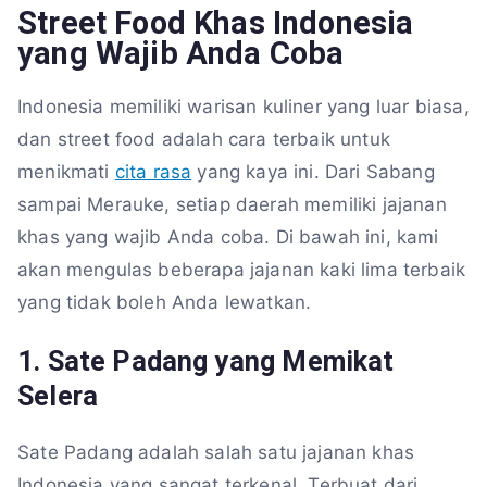
Street Food Khas Indonesia
yang Wajib Anda Coba
Indonesia memiliki warisan kuliner yang luar biasa,
dan street food adalah cara terbaik untuk
menikmati
cita rasa
yang kaya ini. Dari Sabang
sampai Merauke, setiap daerah memiliki jajanan
khas yang wajib Anda coba. Di bawah ini, kami
akan mengulas beberapa jajanan kaki lima terbaik
yang tidak boleh Anda lewatkan.
1. Sate Padang yang Memikat
Selera
Sate Padang adalah salah satu jajanan khas
Indonesia yang sangat terkenal. Terbuat dari