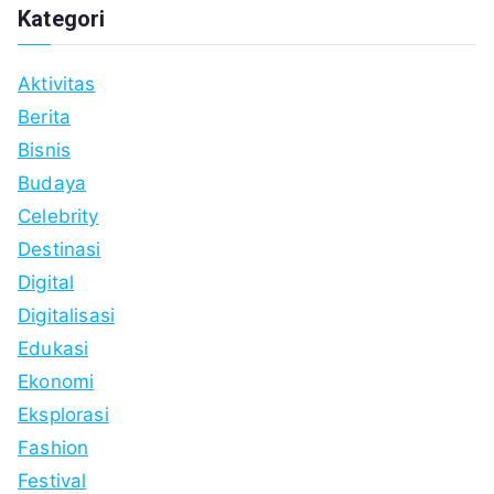
Kategori
Aktivitas
Berita
Bisnis
Budaya
Celebrity
Destinasi
Digital
Digitalisasi
Edukasi
Ekonomi
Eksplorasi
Fashion
Festival