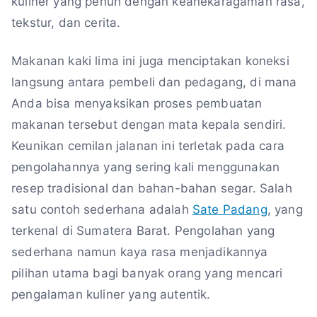
kuliner yang penuh dengan keanekaragaman rasa,
tekstur, dan cerita.
Makanan kaki lima ini juga menciptakan koneksi
langsung antara pembeli dan pedagang, di mana
Anda bisa menyaksikan proses pembuatan
makanan tersebut dengan mata kepala sendiri.
Keunikan cemilan jalanan ini terletak pada cara
pengolahannya yang sering kali menggunakan
resep tradisional dan bahan-bahan segar. Salah
satu contoh sederhana adalah
Sate Padang
, yang
terkenal di Sumatera Barat. Pengolahan yang
sederhana namun kaya rasa menjadikannya
pilihan utama bagi banyak orang yang mencari
pengalaman kuliner yang autentik.