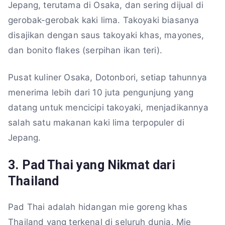
Jepang, terutama di Osaka, dan sering dijual di
gerobak-gerobak kaki lima. Takoyaki biasanya
disajikan dengan saus takoyaki khas, mayones,
dan bonito flakes (serpihan ikan teri).
Pusat kuliner Osaka, Dotonbori, setiap tahunnya
menerima lebih dari 10 juta pengunjung yang
datang untuk mencicipi takoyaki, menjadikannya
salah satu makanan kaki lima terpopuler di
Jepang.
3. Pad Thai yang Nikmat dari
Thailand
Pad Thai adalah hidangan mie goreng khas
Thailand yang terkenal di seluruh dunia. Mie