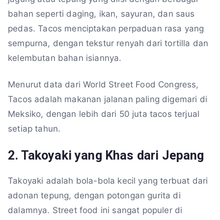
bahan seperti daging, ikan, sayuran, dan saus
pedas. Tacos menciptakan perpaduan rasa yang
sempurna, dengan tekstur renyah dari tortilla dan
kelembutan bahan isiannya.
Menurut data dari World Street Food Congress,
Tacos adalah makanan jalanan paling digemari di
Meksiko, dengan lebih dari 50 juta tacos terjual
setiap tahun.
2. Takoyaki yang Khas dari Jepang
Takoyaki adalah bola-bola kecil yang terbuat dari
adonan tepung, dengan potongan gurita di
dalamnya. Street food ini sangat populer di