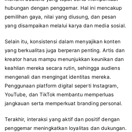
hubungan dengan penggemar. Hal ini mencakup
pemilihan gaya, nilai yang diusung, dan pesan
yang disampaikan melalui karya dan media sosial.
Selain itu, konsistensi dalam menyajikan konten
yang berkualitas juga berperan penting. Artis dan
kreator harus mampu menunjukkan keunikan dan
keahlian mereka secara rutin, sehingga audiens
mengenali dan mengingat identitas mereka.
Penggunaan platform digital seperti Instagram,
YouTube, dan TikTok membantu memperluas
jangkauan serta memperkuat branding personal.
Terakhir, interaksi yang aktif dan positif dengan
penggemar meningkatkan loyalitas dan dukungan.