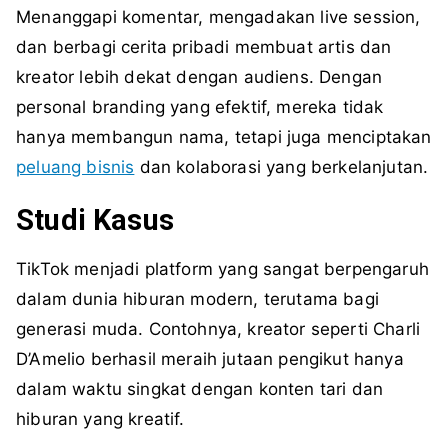
Menanggapi komentar, mengadakan live session,
dan berbagi cerita pribadi membuat artis dan
kreator lebih dekat dengan audiens. Dengan
personal branding yang efektif, mereka tidak
hanya membangun nama, tetapi juga menciptakan
peluang bisnis
dan kolaborasi yang berkelanjutan.
Studi Kasus
TikTok menjadi platform yang sangat berpengaruh
dalam dunia hiburan modern, terutama bagi
generasi muda. Contohnya, kreator seperti Charli
D’Amelio berhasil meraih jutaan pengikut hanya
dalam waktu singkat dengan konten tari dan
hiburan yang kreatif.