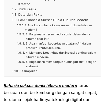
Kreator
Studi Kasus
Data dan Fakta
FAQ : Rahasia Sukses Dunia Hiburan Modern
1. Apa kunci utama kesuksesan di dunia hiburan
modern?
2. Bagaimana peran media sosial dalam dunia
hiburan saat ini?
3. Apa manfaat kecerdasan buatan (AI) dalam
produksi konten hiburan?
4. Mengapa kreativitas dan inovasi penting dalam
hiburan modern?
5. Bagaimana membangun hubungan kuat dengan
audiens?
Kesimpulan
Rahasia
sukses
dunia
hiburan
modern
terus
berubah dan berkembang dengan sangat cepat,
terutama sejak hadirnya teknologi digital dan