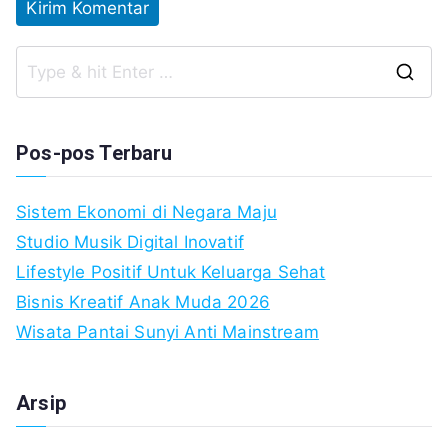
S
fo
Pos-pos Terbaru
Sistem Ekonomi di Negara Maju
Studio Musik Digital Inovatif
Lifestyle Positif Untuk Keluarga Sehat
Bisnis Kreatif Anak Muda 2026
Wisata Pantai Sunyi Anti Mainstream
Arsip