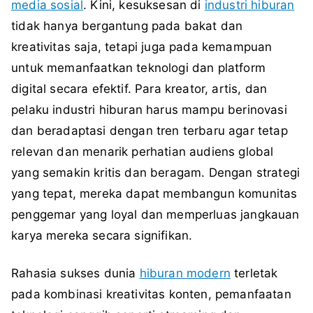
media sosial
. Kini, kesuksesan di
industri hiburan
tidak hanya bergantung pada bakat dan
kreativitas saja, tetapi juga pada kemampuan
untuk memanfaatkan teknologi dan platform
digital secara efektif. Para kreator, artis, dan
pelaku industri hiburan harus mampu berinovasi
dan beradaptasi dengan tren terbaru agar tetap
relevan dan menarik perhatian audiens global
yang semakin kritis dan beragam. Dengan strategi
yang tepat, mereka dapat membangun komunitas
penggemar yang loyal dan memperluas jangkauan
karya mereka secara signifikan.
Rahasia sukses dunia
hiburan modern
terletak
pada kombinasi kreativitas konten, pemanfaatan