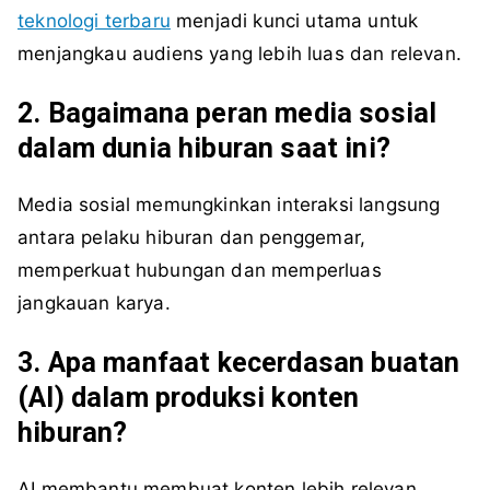
teknologi terbaru
menjadi kunci utama untuk
menjangkau audiens yang lebih luas dan relevan.
2.
Bagaimana peran media sosial
dalam dunia hiburan saat ini?
Media sosial memungkinkan interaksi langsung
antara pelaku hiburan dan penggemar,
memperkuat hubungan dan memperluas
jangkauan karya.
3. Apa manfaat kecerdasan buatan
(AI) dalam produksi konten
hiburan?
AI membantu membuat konten lebih relevan,