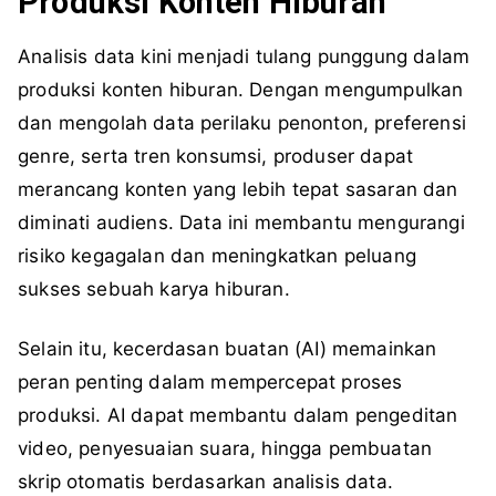
Produksi Konten Hiburan
Analisis data kini menjadi tulang punggung dalam
produksi konten hiburan. Dengan mengumpulkan
dan mengolah data perilaku penonton, preferensi
genre, serta tren konsumsi, produser dapat
merancang konten yang lebih tepat sasaran dan
diminati audiens. Data ini membantu mengurangi
risiko kegagalan dan meningkatkan peluang
sukses sebuah karya hiburan.
Selain itu, kecerdasan buatan (AI) memainkan
peran penting dalam mempercepat proses
produksi. AI dapat membantu dalam pengeditan
video, penyesuaian suara, hingga pembuatan
skrip otomatis berdasarkan analisis data.