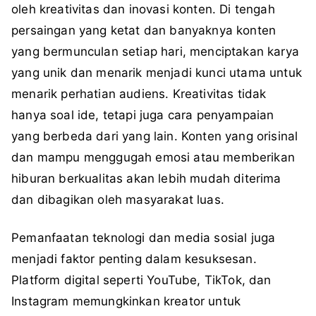
oleh kreativitas dan inovasi konten. Di tengah
persaingan yang ketat dan banyaknya konten
yang bermunculan setiap hari, menciptakan karya
yang unik dan menarik menjadi kunci utama untuk
menarik perhatian audiens. Kreativitas tidak
hanya soal ide, tetapi juga cara penyampaian
yang berbeda dari yang lain. Konten yang orisinal
dan mampu menggugah emosi atau memberikan
hiburan berkualitas akan lebih mudah diterima
dan dibagikan oleh masyarakat luas.
Pemanfaatan teknologi dan media sosial juga
menjadi faktor penting dalam kesuksesan.
Platform digital seperti YouTube, TikTok, dan
Instagram memungkinkan kreator untuk