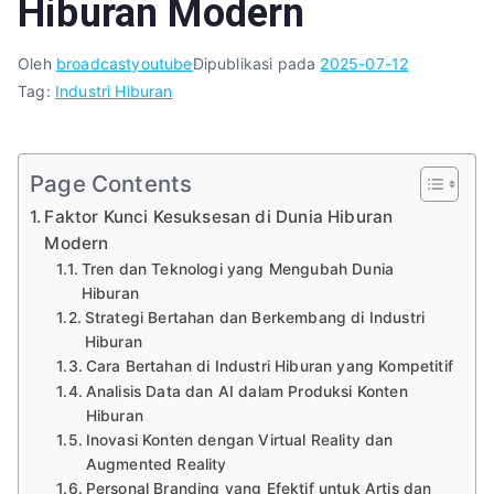
Hiburan Modern
Oleh
broadcastyoutube
Dipublikasi pada
2025-07-12
Tag:
Industri Hiburan
Page Contents
Faktor Kunci Kesuksesan di Dunia Hiburan
Modern
Tren dan Teknologi yang Mengubah Dunia
Hiburan
Strategi Bertahan dan Berkembang di Industri
Hiburan
Cara Bertahan di Industri Hiburan yang Kompetitif
Analisis Data dan AI dalam Produksi Konten
Hiburan
Inovasi Konten dengan Virtual Reality dan
Augmented Reality
Personal Branding yang Efektif untuk Artis dan