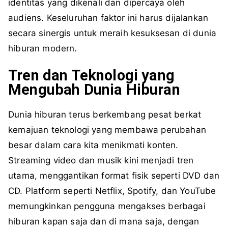
identitas yang dikenali dan dipercaya oleh
audiens. Keseluruhan faktor ini harus dijalankan
secara sinergis untuk meraih kesuksesan di dunia
hiburan modern.
Tren dan Teknologi yang
Mengubah Dunia Hiburan
Dunia hiburan terus berkembang pesat berkat
kemajuan teknologi yang membawa perubahan
besar dalam cara kita menikmati konten.
Streaming video dan musik kini menjadi tren
utama, menggantikan format fisik seperti DVD dan
CD. Platform seperti Netflix, Spotify, dan YouTube
memungkinkan pengguna mengakses berbagai
hiburan kapan saja dan di mana saja, dengan