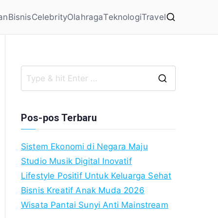
an
Bisnis
Celebrity
Olahraga
Teknologi
Travel
Search
for:
Pos-pos Terbaru
Sistem Ekonomi di Negara Maju
Studio Musik Digital Inovatif
Lifestyle Positif Untuk Keluarga Sehat
Bisnis Kreatif Anak Muda 2026
Wisata Pantai Sunyi Anti Mainstream