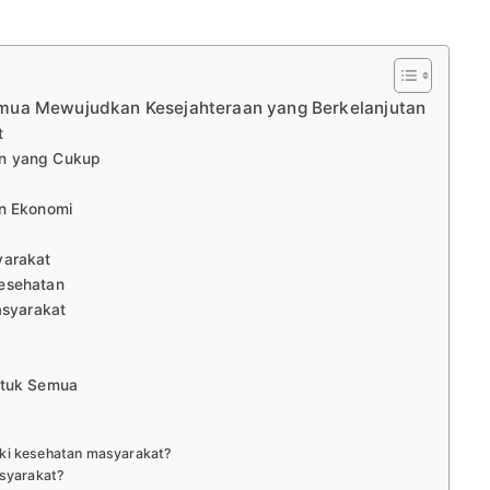
mua Mewujudkan Kesejahteraan yang Berkelanjutan
t
n yang Cukup
an Ekonomi
yarakat
esehatan
asyarakat
ntuk Semua
ki kesehatan masyarakat?
asyarakat?