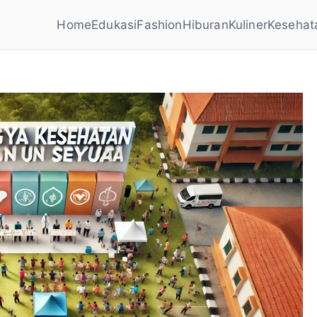
Home
Edukasi
Fashion
Hiburan
Kuliner
Kesehat