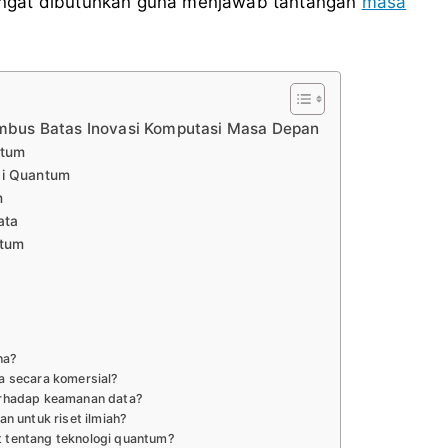
angat dibutuhkan guna menjawab tantangan
masa
bus Batas Inovasi Komputasi Masa Depan
ntum
gi Quantum
m
ata
ntum
m
na?
a secara komersial?
erhadap keamanan data?
n untuk riset ilmiah?
ut tentang teknologi quantum?