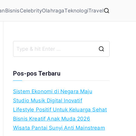
an
Bisnis
Celebrity
Olahraga
Teknologi
Travel
Search
for:
Pos-pos Terbaru
Sistem Ekonomi di Negara Maju
Studio Musik Digital Inovatif
Lifestyle Positif Untuk Keluarga Sehat
Bisnis Kreatif Anak Muda 2026
Wisata Pantai Sunyi Anti Mainstream