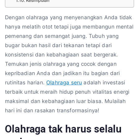
Kesimpulan
Dengan olahraga yang menyenangkan Anda tidak
hanya melatih otot tetapi juga membangun mental
pemenang dan semangat juang. Tubuh yang
bugar bukan hasil dari tekanan tetapi dari
konsistensi dan kebahagiaan saat bergerak.
Temukan jenis olahraga yang cocok dengan
kepribadian Anda dan jadikan itu bagian dari
rutinitas harian.
Olahraga seru
adalah investasi
terbaik untuk meraih hidup penuh vitalitas energi
maksimal dan kebahagiaan luar biasa. Mulailah
hari ini dan rasakan transformasinya!
Olahraga tak harus selalu