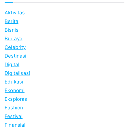
Aktivitas
Berita
Bisnis
Budaya
Celebrity
Destinasi
Digital
Digitalisasi
Edukasi
Ekonomi
Eksplorasi
Fashion
Festival
Finansial