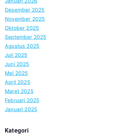
Januari 2026
Desember 2025
November 2025
Oktober 2025
September 2025
Agustus 2025
Juli 2025
Juni 2025
Mei 2025
April 2025
Maret 2025
Februari 2025
Januari 2025
Kategori