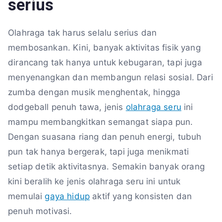
serius
Olahraga tak harus selalu serius dan
membosankan. Kini, banyak aktivitas fisik yang
dirancang tak hanya untuk kebugaran, tapi juga
menyenangkan dan membangun relasi sosial. Dari
zumba dengan musik menghentak, hingga
dodgeball penuh tawa, jenis
olahraga seru
ini
mampu membangkitkan semangat siapa pun.
Dengan suasana riang dan penuh energi, tubuh
pun tak hanya bergerak, tapi juga menikmati
setiap detik aktivitasnya. Semakin banyak orang
kini beralih ke jenis olahraga seru ini untuk
memulai
gaya hidup
aktif yang konsisten dan
penuh motivasi.