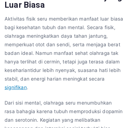
Luar Biasa
Aktivitas fisik seru memberikan manfaat luar biasa
bagi kesehatan tubuh dan mental. Secara fisik,
olahraga meningkatkan daya tahan jantung,
memperkuat otot dan sendi, serta menjaga berat
badan ideal. Namun manfaat sehat olahraga tak
hanya terlihat di cermin, tetapi juga terasa dalam
kesehariantidur lebih nyenyak, suasana hati lebih
stabil, dan energi harian meningkat secara
signifikan
.
Dari sisi mental, olahraga seru menumbuhkan
rasa bahagia karena tubuh memproduksi dopamin
dan serotonin. Kegiatan yang melibatkan