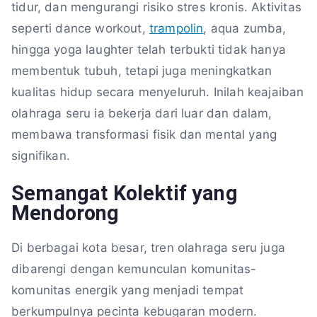
tidur, dan mengurangi risiko stres kronis. Aktivitas
seperti dance workout,
trampolin
, aqua zumba,
hingga yoga laughter telah terbukti tidak hanya
membentuk tubuh, tetapi juga meningkatkan
kualitas hidup secara menyeluruh. Inilah keajaiban
olahraga seru ia bekerja dari luar dan dalam,
membawa transformasi fisik dan mental yang
signifikan.
Semangat Kolektif yang
Mendorong
Di berbagai kota besar, tren olahraga seru juga
dibarengi dengan kemunculan komunitas-
komunitas energik yang menjadi tempat
berkumpulnya pecinta kebugaran modern.