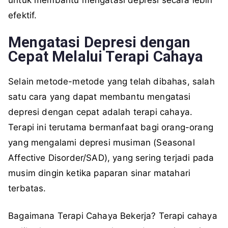
efektif.
Mengatasi Depresi dengan
Cepat Melalui Terapi Cahaya
Selain metode-metode yang telah dibahas, salah
satu cara yang dapat membantu mengatasi
depresi dengan cepat adalah terapi cahaya.
Terapi ini terutama bermanfaat bagi orang-orang
yang mengalami depresi musiman (Seasonal
Affective Disorder/SAD), yang sering terjadi pada
musim dingin ketika paparan sinar matahari
terbatas.
Bagaimana Terapi Cahaya Bekerja? Terapi cahaya