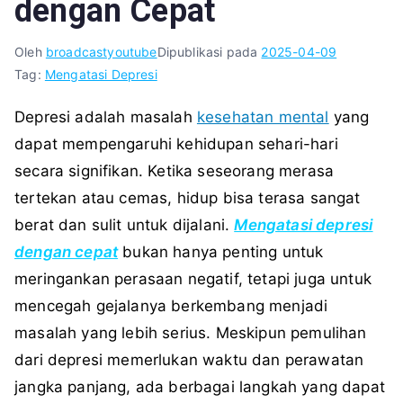
dengan Cepat
Oleh
broadcastyoutube
Dipublikasi pada
2025-04-09
Tag:
Mengatasi Depresi
Depresi adalah masalah
kesehatan mental
yang
dapat mempengaruhi kehidupan sehari-hari
secara signifikan. Ketika seseorang merasa
tertekan atau cemas, hidup bisa terasa sangat
berat dan sulit untuk dijalani.
Mengatasi depresi
dengan cepat
bukan hanya penting untuk
meringankan perasaan negatif, tetapi juga untuk
mencegah gejalanya berkembang menjadi
masalah yang lebih serius. Meskipun pemulihan
dari depresi memerlukan waktu dan perawatan
jangka panjang, ada berbagai langkah yang dapat