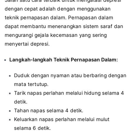
dengan cepat adalah dengan menggunakan
teknik pernapasan dalam. Pernapasan dalam
dapat membantu menenangkan sistem saraf dan
mengurangi gejala kecemasan yang sering
menyertai depresi.
Langkah-langkah Teknik Pernapasan Dalam:
Duduk dengan nyaman atau berbaring dengan
mata tertutup.
Tarik napas perlahan melalui hidung selama 4
detik.
Tahan napas selama 4 detik.
Keluarkan napas perlahan melalui mulut
selama 6 detik.