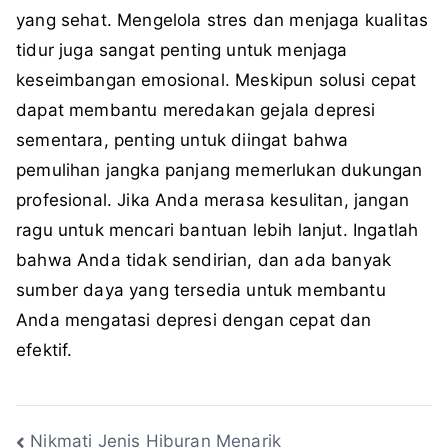
yang sehat. Mengelola stres dan menjaga kualitas
tidur juga sangat penting untuk menjaga
keseimbangan emosional. Meskipun solusi cepat
dapat membantu meredakan gejala depresi
sementara, penting untuk diingat bahwa
pemulihan jangka panjang memerlukan dukungan
profesional. Jika Anda merasa kesulitan, jangan
ragu untuk mencari bantuan lebih lanjut. Ingatlah
bahwa Anda tidak sendirian, dan ada banyak
sumber daya yang tersedia untuk membantu
Anda mengatasi depresi dengan cepat dan
efektif.
Navigasi
Nikmati Jenis Hiburan Menarik