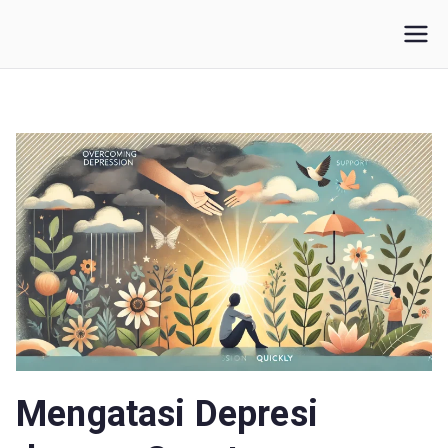
Loncat
ke
Broadcastyoutube
Berita, Tips, dan Tren YouTube Terlengkap
konten
Mengatasi Depresi