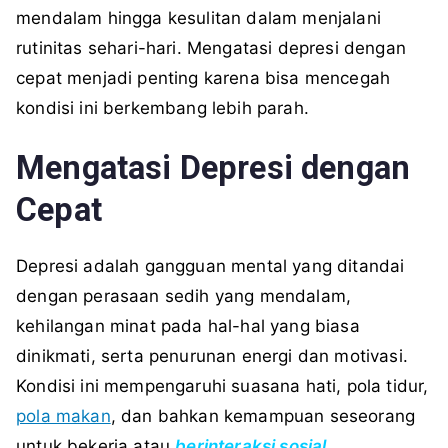
mendalam hingga kesulitan dalam menjalani
rutinitas sehari-hari. Mengatasi depresi dengan
cepat menjadi penting karena bisa mencegah
kondisi ini berkembang lebih parah.
Mengatasi Depresi dengan
Cepat
Depresi adalah gangguan mental yang ditandai
dengan perasaan sedih yang mendalam,
kehilangan minat pada hal-hal yang biasa
dinikmati, serta penurunan energi dan motivasi.
Kondisi ini mempengaruhi suasana hati, pola tidur,
pola makan
, dan bahkan kemampuan seseorang
untuk bekerja atau
berinteraksi sosial
.