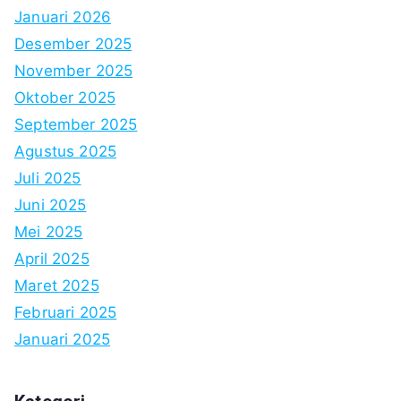
Januari 2026
Desember 2025
November 2025
Oktober 2025
September 2025
Agustus 2025
Juli 2025
Juni 2025
Mei 2025
April 2025
Maret 2025
Februari 2025
Januari 2025