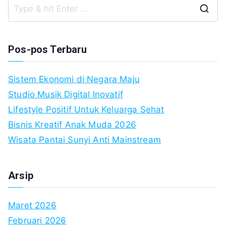
S
fo
Pos-pos Terbaru
Sistem Ekonomi di Negara Maju
Studio Musik Digital Inovatif
Lifestyle Positif Untuk Keluarga Sehat
Bisnis Kreatif Anak Muda 2026
Wisata Pantai Sunyi Anti Mainstream
Arsip
Maret 2026
Februari 2026