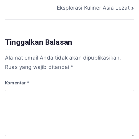
Eksplorasi Kuliner Asia Lezat
pos
Tinggalkan Balasan
Alamat email Anda tidak akan dipublikasikan.
Ruas yang wajib ditandai
*
Komentar
*