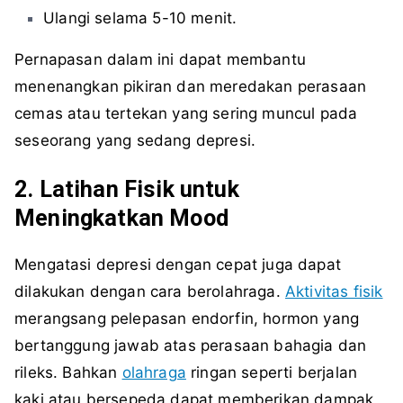
Ulangi selama 5-10 menit.
Pernapasan dalam ini dapat membantu
menenangkan pikiran dan meredakan perasaan
cemas atau tertekan yang sering muncul pada
seseorang yang sedang depresi.
2. Latihan Fisik untuk
Meningkatkan Mood
Mengatasi depresi dengan cepat juga dapat
dilakukan dengan cara berolahraga.
Aktivitas fisik
merangsang pelepasan endorfin, hormon yang
bertanggung jawab atas perasaan bahagia dan
rileks. Bahkan
olahraga
ringan seperti berjalan
kaki atau bersepeda dapat memberikan dampak