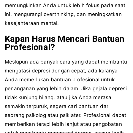
memungkinkan Anda untuk lebih fokus pada saat
ini, mengurangi overthinking, dan meningkatkan
kesejahteraan mental.
Kapan Harus Mencari Bantuan
Profesional?
Meskipun ada banyak cara yang dapat membantu
mengatasi depresi dengan cepat, ada kalanya
Anda memerlukan bantuan profesional untuk
penanganan yang lebih dalam. Jika gejala depresi
tidak kunjung hilang, atau jika Anda merasa
semakin terpuruk, segera cari bantuan dari
seorang psikolog atau psikiater. Profesional dapat
memberikan terapi lebih lanjut atau pengobatan
untuk membantu mengatasi depresi secara lebih