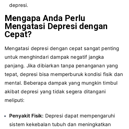
depresi.
Mengapa Anda Perlu
Mengatasi Depresi dengan
Cepat?
Mengatasi depresi dengan cepat sangat penting
untuk menghindari dampak negatif jangka
panjang. Jika dibiarkan tanpa penanganan yang
tepat, depresi bisa memperburuk kondisi fisik dan
mental. Beberapa dampak yang mungkin timbul
akibat depresi yang tidak segera ditangani
meliputi:
Penyakit Fisik:
Depresi dapat mempengaruhi
sistem kekebalan tubuh dan meningkatkan