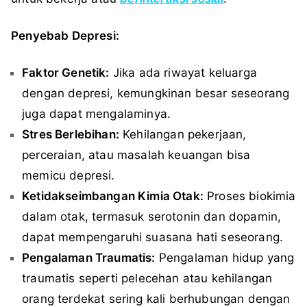
Penyebab Depresi:
Faktor Genetik:
Jika ada riwayat keluarga
dengan depresi, kemungkinan besar seseorang
juga dapat mengalaminya.
Stres Berlebihan:
Kehilangan pekerjaan,
perceraian, atau masalah keuangan bisa
memicu depresi.
Ketidakseimbangan Kimia Otak:
Proses biokimia
dalam otak, termasuk serotonin dan dopamin,
dapat mempengaruhi suasana hati seseorang.
Pengalaman Traumatis:
Pengalaman hidup yang
traumatis seperti pelecehan atau kehilangan
orang terdekat sering kali berhubungan dengan