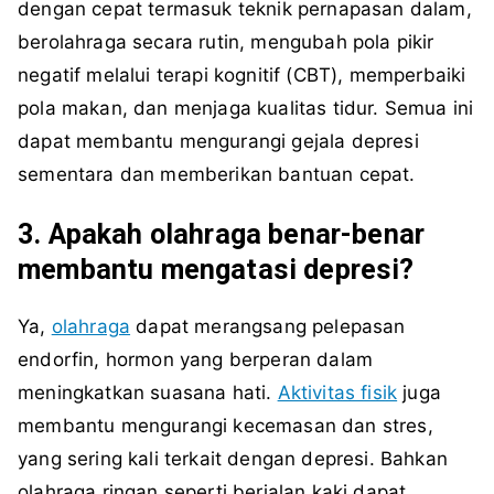
dengan cepat termasuk teknik pernapasan dalam,
berolahraga secara rutin, mengubah pola pikir
negatif melalui terapi kognitif (CBT), memperbaiki
pola makan, dan menjaga kualitas tidur. Semua ini
dapat membantu mengurangi gejala depresi
sementara dan memberikan bantuan cepat.
3. Apakah olahraga benar-benar
membantu mengatasi depresi?
Ya,
olahraga
dapat merangsang pelepasan
endorfin, hormon yang berperan dalam
meningkatkan suasana hati.
Aktivitas fisik
juga
membantu mengurangi kecemasan dan stres,
yang sering kali terkait dengan depresi. Bahkan
olahraga ringan seperti berjalan kaki dapat