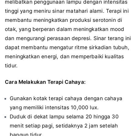
melibatkan penggunaan lampu dengan intensitas
tinggi yang meniru sinar matahari alami. Terapi ini
membantu meningkatkan produksi serotonin di
otak, yang berperan dalam meningkatkan mood
dan mengurangi perasaan depresi. Sinar terang ini
dapat membantu mengatur ritme sirkadian tubuh,
meningkatkan energi, dan memperbaiki kualitas
tidur.
Cara Melakukan Terapi Cahaya:
Gunakan kotak terapi cahaya dengan cahaya
yang memiliki intensitas 10,000 lux.
Duduk di dekat lampu selama 20 hingga 30
menit setiap pagi, setidaknya 2 jam setelah
bangun tidur.