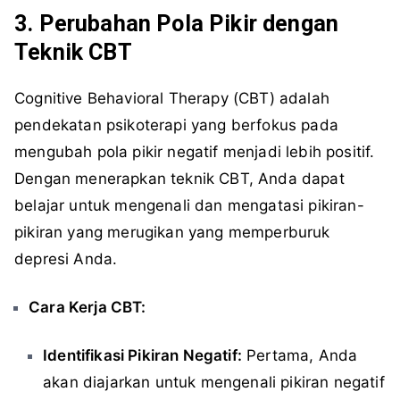
3. Perubahan Pola Pikir dengan
Teknik CBT
Cognitive Behavioral Therapy (CBT) adalah
pendekatan psikoterapi yang berfokus pada
mengubah pola pikir negatif menjadi lebih positif.
Dengan menerapkan teknik CBT, Anda dapat
belajar untuk mengenali dan mengatasi pikiran-
pikiran yang merugikan yang memperburuk
depresi Anda.
Cara Kerja CBT:
Identifikasi Pikiran Negatif:
Pertama, Anda
akan diajarkan untuk mengenali pikiran negatif