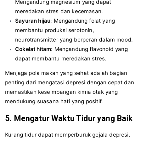
Mengandung magnesium yang dapat
meredakan stres dan kecemasan.
Sayuran hijau
: Mengandung folat yang
membantu produksi serotonin,
neurotransmitter yang berperan dalam mood.
Cokelat hitam
: Mengandung flavonoid yang
dapat membantu meredakan stres.
Menjaga pola makan yang sehat adalah bagian
penting dari mengatasi depresi dengan cepat dan
memastikan keseimbangan kimia otak yang
mendukung suasana hati yang positif.
5. Mengatur Waktu Tidur yang Baik
Kurang tidur dapat memperburuk gejala depresi.