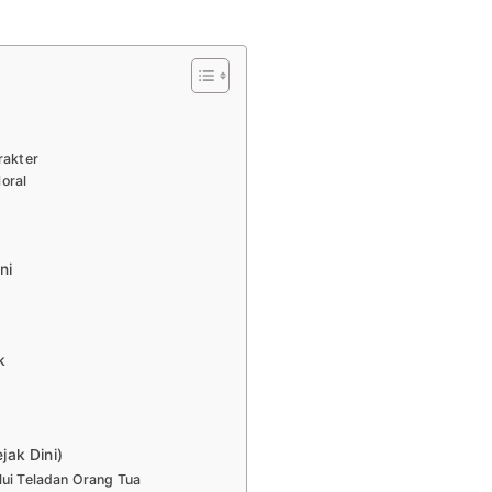
rakter
oral
ni
k
ak Dini)
lui Teladan Orang Tua