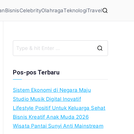
an
Bisnis
Celebrity
Olahraga
Teknologi
Travel
Search
for:
Pos-pos Terbaru
Sistem Ekonomi di Negara Maju
Studio Musik Digital Inovatif
Lifestyle Positif Untuk Keluarga Sehat
Bisnis Kreatif Anak Muda 2026
Wisata Pantai Sunyi Anti Mainstream