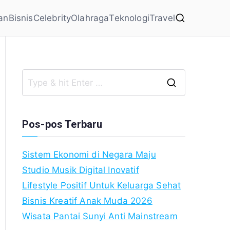
an
Bisnis
Celebrity
Olahraga
Teknologi
Travel
Search
for:
Pos-pos Terbaru
Sistem Ekonomi di Negara Maju
Studio Musik Digital Inovatif
Lifestyle Positif Untuk Keluarga Sehat
Bisnis Kreatif Anak Muda 2026
Wisata Pantai Sunyi Anti Mainstream