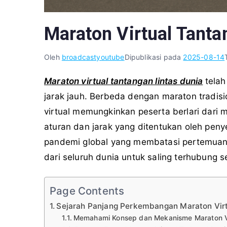
Maraton Virtual Tanta
Oleh
broadcastyoutube
Dipublikasi pada
2025-08-14
Maraton virtual tantangan lintas dunia
tela
jarak jauh. Berbeda dengan maraton tradisio
virtual memungkinkan peserta berlari dari 
aturan dan jarak yang ditentukan oleh pen
pandemi global yang membatasi pertemuan m
dari seluruh dunia untuk saling terhubung se
Page Contents
Sejarah Panjang Perkembangan Maraton Vir
Memahami Konsep dan Mekanisme Maraton V