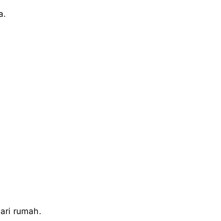
a.
ari rumah.