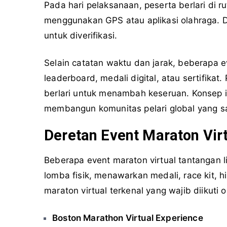
Pada hari pelaksanaan, peserta berlari di r
menggunakan GPS atau aplikasi olahraga. D
untuk diverifikasi.
Selain catatan waktu dan jarak, beberapa ev
leaderboard, medali digital, atau sertifikat
berlari untuk menambah keseruan. Konsep in
membangun komunitas pelari global yang s
Deretan Event Maraton Virt
Beberapa event maraton virtual tantangan l
lomba fisik, menawarkan medali, race kit, h
maraton virtual terkenal yang wajib diikuti 
Boston Marathon Virtual Experience