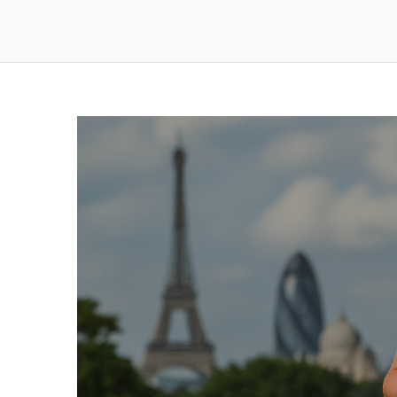
Loncat
ke
Broadcastyoutube
Berita, Tips, dan Tren YouTube Terlengkap
konten