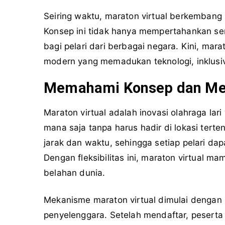
Seiring waktu, maraton virtual berkembang 
Konsep ini tidak hanya mempertahankan se
bagi pelari dari berbagai negara. Kini, mara
modern yang memadukan teknologi, inklusivit
Memahami Konsep dan Mek
Maraton virtual adalah inovasi olahraga lar
mana saja tanpa harus hadir di lokasi tert
jarak dan waktu, sehingga setiap pelari dap
Dengan fleksibilitas ini, maraton virtual 
belahan dunia.
Mekanisme maraton virtual dimulai dengan p
penyelenggara. Setelah mendaftar, peserta