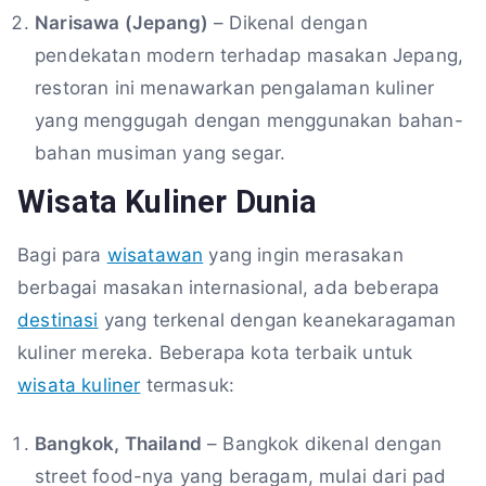
Narisawa (Jepang)
– Dikenal dengan
pendekatan modern terhadap masakan Jepang,
restoran ini menawarkan pengalaman kuliner
yang menggugah dengan menggunakan bahan-
bahan musiman yang segar.
Wisata Kuliner Dunia
Bagi para
wisatawan
yang ingin merasakan
berbagai masakan internasional, ada beberapa
destinasi
yang terkenal dengan keanekaragaman
kuliner mereka. Beberapa kota terbaik untuk
wisata kuliner
termasuk:
Bangkok, Thailand
– Bangkok dikenal dengan
street food-nya yang beragam, mulai dari pad