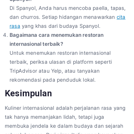
Di Spanyol, Anda harus mencoba paella, tapas,
dan churros. Setiap hidangan menawarkan
cita
rasa
yang khas dari budaya Spanyol.
Bagaimana cara menemukan restoran
internasional terbaik?
Untuk menemukan restoran internasional
terbaik, periksa ulasan di platform seperti
TripAdvisor atau Yelp, atau tanyakan
rekomendasi pada penduduk lokal.
Kesimpulan
Kuliner internasional adalah perjalanan rasa yang
tak hanya memanjakan lidah, tetapi juga
membuka jendela ke dalam budaya dan sejarah