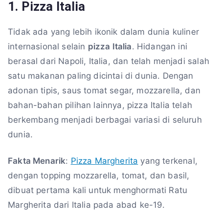
1. Pizza Italia
Tidak ada yang lebih ikonik dalam dunia kuliner
internasional selain
pizza Italia
. Hidangan ini
berasal dari Napoli, Italia, dan telah menjadi salah
satu makanan paling dicintai di dunia. Dengan
adonan tipis, saus tomat segar, mozzarella, dan
bahan-bahan pilihan lainnya, pizza Italia telah
berkembang menjadi berbagai variasi di seluruh
dunia.
Fakta Menarik
:
Pizza Margherita
yang terkenal,
dengan topping mozzarella, tomat, dan basil,
dibuat pertama kali untuk menghormati Ratu
Margherita dari Italia pada abad ke-19.