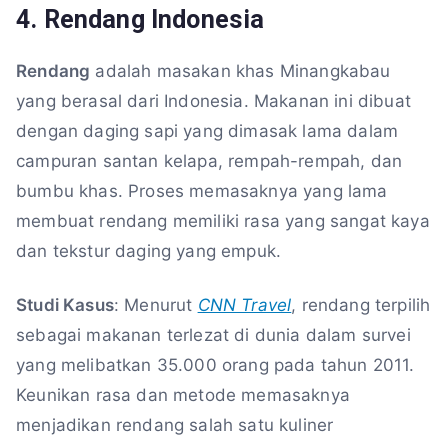
4. Rendang Indonesia
Rendang
adalah masakan khas Minangkabau
yang berasal dari Indonesia. Makanan ini dibuat
dengan daging sapi yang dimasak lama dalam
campuran santan kelapa, rempah-rempah, dan
bumbu khas. Proses memasaknya yang lama
membuat rendang memiliki rasa yang sangat kaya
dan tekstur daging yang empuk.
Studi Kasus
: Menurut
CNN Travel
, rendang terpilih
sebagai makanan terlezat di dunia dalam survei
yang melibatkan 35.000 orang pada tahun 2011.
Keunikan rasa dan metode memasaknya
menjadikan rendang salah satu kuliner