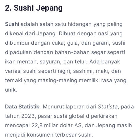
2. Sushi Jepang
Sushi
adalah salah satu hidangan yang paling
dikenal dari Jepang. Dibuat dengan nasi yang
dibumbui dengan cuka, gula, dan garam, sushi
dipadukan dengan bahan-bahan segar seperti
ikan mentah, sayuran, dan telur. Ada banyak
variasi sushi seperti nigiri, sashimi, maki, dan
temaki yang masing-masing memiliki rasa yang
unik.
Data Statistik
: Menurut laporan dari
Statista
, pada
tahun 2023, pasar sushi global diperkirakan
mencapai 22,8 miliar dolar AS, dan Jepang masih
menjadi konsumen terbesar sushi.