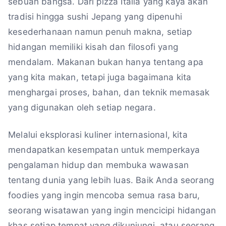
sebuah bangsa. Dari pizza Italia yang kaya akan
tradisi hingga sushi Jepang yang dipenuhi
kesederhanaan namun penuh makna, setiap
hidangan memiliki kisah dan filosofi yang
mendalam. Makanan bukan hanya tentang apa
yang kita makan, tetapi juga bagaimana kita
menghargai proses, bahan, dan teknik memasak
yang digunakan oleh setiap negara.
Melalui eksplorasi kuliner internasional, kita
mendapatkan kesempatan untuk memperkaya
pengalaman hidup dan membuka wawasan
tentang dunia yang lebih luas. Baik Anda seorang
foodies yang ingin mencoba semua rasa baru,
seorang wisatawan yang ingin mencicipi hidangan
khas setiap tempat yang dikunjungi, atau seorang