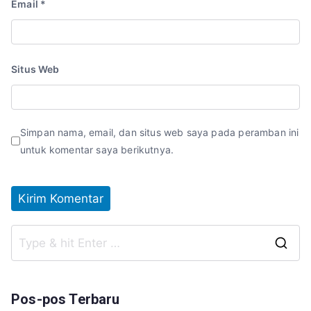
Email
*
Situs Web
Simpan nama, email, dan situs web saya pada peramban ini
untuk komentar saya berikutnya.
S
fo
Pos-pos Terbaru