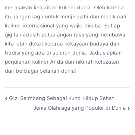
merasakan keajaiban kuliner dunia. Oleh karena
itu, jangan ragu untuk menjelajahi dan menikmati
kuliner internasional yang wajib dicoba. Setiap
gigitan adalah petualangan rasa yang membawa
kita lebih dekat kepada kekayaan budaya dan
tradisi yang ada di seluruh dunia. Jadi, siapkan
perjalanan kuliner Anda dan nikmati kelezatan
dari berbagai belahan dunia!
Navigasi
Gizi Seimbang Sebagai Kunci Hidup Sehat
Jenis Olahraga yang Populer di Dunia
pos