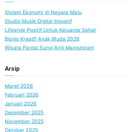
Sistem Ekonomi di Negara Maju
Studio Musik Digital Inovatif
Lifestyle Positif Untuk Keluarga Sehat
Bisnis Kreatif Anak Muda 2026
Wisata Pantai Sunyi Anti Mainstream
Arsip
Maret 2026
Februari 2026
Januari 2026
Desember 2025
November 2025
Oktober 2025