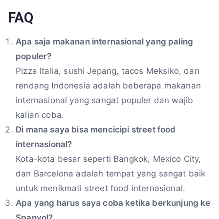
FAQ
Apa saja makanan internasional yang paling
populer?
Pizza Italia, sushi Jepang, tacos Meksiko, dan
rendang Indonesia adalah beberapa makanan
internasional yang sangat populer dan wajib
kalian coba.
Di mana saya bisa mencicipi street food
internasional?
Kota-kota besar seperti Bangkok, Mexico City,
dan Barcelona adalah tempat yang sangat baik
untuk menikmati street food internasional.
Apa yang harus saya coba ketika berkunjung ke
Spanyol?