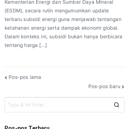
Kementerian Energi dan Sumber Daya Mineral
(ESDM), secara rutin mengumumkan update
terbaru subsidi energi guna menjawab tantangan
ketahanan energi serta dampak ekonomi global.
Dalam konteks ini, subsidi bukan hanya berbicara
tentang harga […]
Navigasi
Pos-pos lama
Pos-pos baru
pos
S
fo
Pos-pos Terbaru