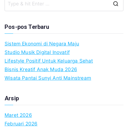
S
fo
Pos-pos Terbaru
Sistem Ekonomi di Negara Maju
Studio Musik Digital Inovatif
Lifestyle Positif Untuk Keluarga Sehat
Bisnis Kreatif Anak Muda 2026
Wisata Pantai Sunyi Anti Mainstream
Arsip
Maret 2026
Februari 2026