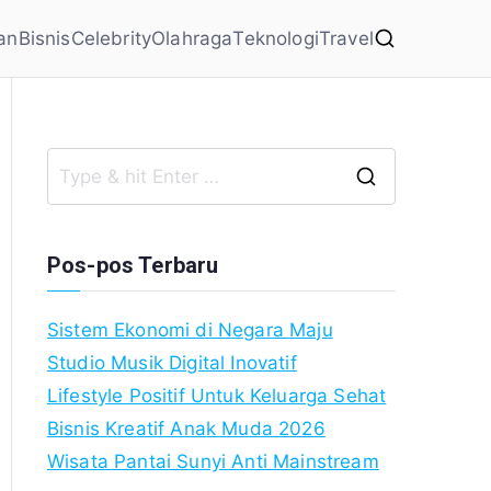
an
Bisnis
Celebrity
Olahraga
Teknologi
Travel
Search
for:
Pos-pos Terbaru
Sistem Ekonomi di Negara Maju
Studio Musik Digital Inovatif
Lifestyle Positif Untuk Keluarga Sehat
Bisnis Kreatif Anak Muda 2026
Wisata Pantai Sunyi Anti Mainstream