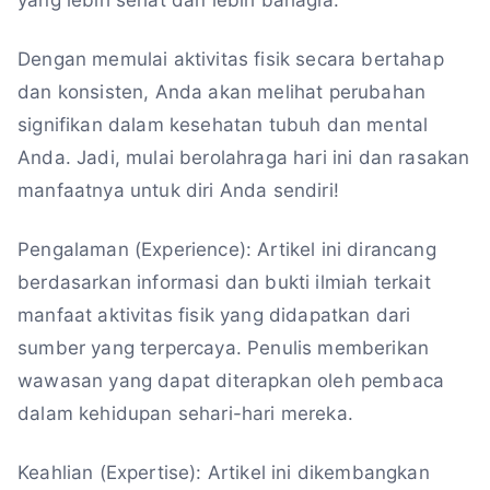
Dengan memulai aktivitas fisik secara bertahap
dan konsisten, Anda akan melihat perubahan
signifikan dalam kesehatan tubuh dan mental
Anda. Jadi, mulai berolahraga hari ini dan rasakan
manfaatnya untuk diri Anda sendiri!
Pengalaman (Experience): Artikel ini dirancang
berdasarkan informasi dan bukti ilmiah terkait
manfaat aktivitas fisik yang didapatkan dari
sumber yang terpercaya. Penulis memberikan
wawasan yang dapat diterapkan oleh pembaca
dalam kehidupan sehari-hari mereka.
Keahlian (Expertise): Artikel ini dikembangkan