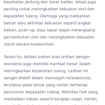
kesehatan jantung dan berat badan, tetapi juga
penting untuk meningkatkan kekuatan otot dan
kepadatan tulang. Olahraga yang melibatkan
beban atau aktivitas kekuatan seperti angkat
beban, push-up, atau squat dapat merangsang
pertumbuhan otot dan meningkatkan kekuatan
tubuh secara keseluruhan.
Selain itu, latihan beban atau latihan dengan
resistensi juga memiliki manfaat besar dalam
meningkatkan kepadatan tulang. Latihan ini
sangat efektif dalam mencegah osteoporosis,
terutama pada lansia yang rentan terhadap
penurunan kepadatan tulang. Aktivitas fisik yang
melibatkan beban seperti berjalan cepat, berlari,