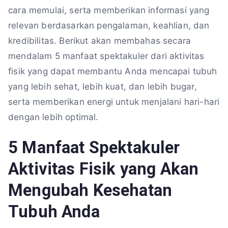
cara memulai, serta memberikan informasi yang
relevan berdasarkan pengalaman, keahlian, dan
kredibilitas. Berikut akan membahas secara
mendalam 5 manfaat spektakuler dari aktivitas
fisik yang dapat membantu Anda mencapai tubuh
yang lebih sehat, lebih kuat, dan lebih bugar,
serta memberikan energi untuk menjalani hari-hari
dengan lebih optimal.
5 Manfaat Spektakuler
Aktivitas Fisik yang Akan
Mengubah Kesehatan
Tubuh Anda