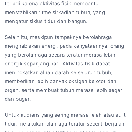
terjadi karena aktivitas fisik membantu
menstabilkan ritme sirkadian tubuh, yang
mengatur siklus tidur dan bangun.
Selain itu, meskipun tampaknya berolahraga
menghabiskan energi, pada kenyataannya, orang
yang berolahraga secara teratur merasa lebih
energik sepanjang hari. Aktivitas fisik dapat
meningkatkan aliran darah ke seluruh tubuh,
memberikan lebih banyak oksigen ke otot dan
organ, serta membuat tubuh merasa lebih segar
dan bugar.
Untuk audiens yang sering merasa lelah atau sulit
tidur, melakukan olahraga teratur seperti berjalan