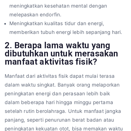
meningkatkan kesehatan mental dengan
melepaskan endorfin.
Meningkatkan kualitas tidur dan energi,
memberikan tubuh energi lebih sepanjang hari.
2. Berapa lama waktu yang
dibutuhkan untuk merasakan
manfaat aktivitas fisik?
Manfaat dari aktivitas fisik dapat mulai terasa
dalam waktu singkat. Banyak orang melaporkan
peningkatan energi dan perasaan lebih baik
dalam beberapa hari hingga minggu pertama
setelah rutin berolahraga. Untuk manfaat jangka
panjang, seperti penurunan berat badan atau
peningkatan kekuatan otot, bisa memakan waktu