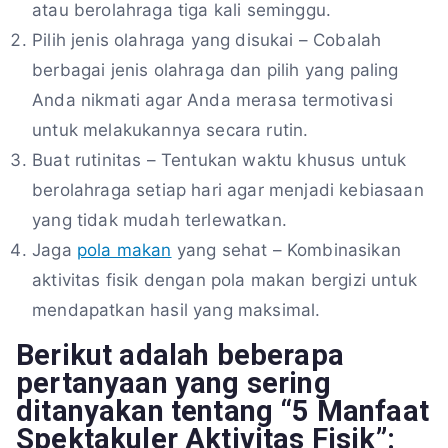
atau berolahraga tiga kali seminggu.
Pilih jenis olahraga yang disukai – Cobalah
berbagai jenis olahraga dan pilih yang paling
Anda nikmati agar Anda merasa termotivasi
untuk melakukannya secara rutin.
Buat rutinitas – Tentukan waktu khusus untuk
berolahraga setiap hari agar menjadi kebiasaan
yang tidak mudah terlewatkan.
Jaga
pola makan
yang sehat – Kombinasikan
aktivitas fisik dengan pola makan bergizi untuk
mendapatkan hasil yang maksimal.
Berikut adalah beberapa
pertanyaan yang sering
ditanyakan tentang “5 Manfaat
Spektakuler Aktivitas Fisik”: