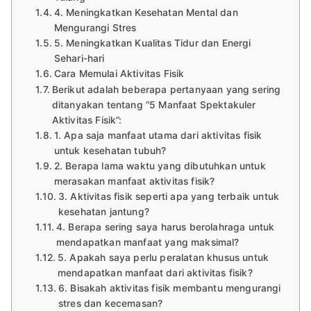
4. Meningkatkan Kesehatan Mental dan
Mengurangi Stres
5. Meningkatkan Kualitas Tidur dan Energi
Sehari-hari
Cara Memulai Aktivitas Fisik
Berikut adalah beberapa pertanyaan yang sering
ditanyakan tentang “5 Manfaat Spektakuler
Aktivitas Fisik”:
1. Apa saja manfaat utama dari aktivitas fisik
untuk kesehatan tubuh?
2. Berapa lama waktu yang dibutuhkan untuk
merasakan manfaat aktivitas fisik?
3. Aktivitas fisik seperti apa yang terbaik untuk
kesehatan jantung?
4. Berapa sering saya harus berolahraga untuk
mendapatkan manfaat yang maksimal?
5. Apakah saya perlu peralatan khusus untuk
mendapatkan manfaat dari aktivitas fisik?
6. Bisakah aktivitas fisik membantu mengurangi
stres dan kecemasan?