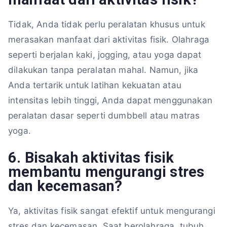
Tidak, Anda tidak perlu peralatan khusus untuk
merasakan manfaat dari aktivitas fisik. Olahraga
seperti berjalan kaki, jogging, atau yoga dapat
dilakukan tanpa peralatan mahal. Namun, jika
Anda tertarik untuk latihan kekuatan atau
intensitas lebih tinggi, Anda dapat menggunakan
peralatan dasar seperti dumbbell atau matras
yoga.
6. Bisakah aktivitas fisik
membantu mengurangi stres
dan kecemasan?
Ya, aktivitas fisik sangat efektif untuk mengurangi
stres dan kecemasan. Saat berolahraga, tubuh