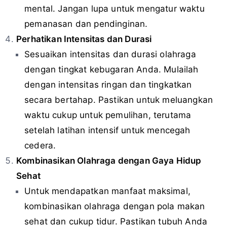
mental. Jangan lupa untuk mengatur waktu
pemanasan dan pendinginan.
Perhatikan Intensitas dan Durasi
Sesuaikan intensitas dan durasi olahraga
dengan tingkat kebugaran Anda. Mulailah
dengan intensitas ringan dan tingkatkan
secara bertahap. Pastikan untuk meluangkan
waktu cukup untuk pemulihan, terutama
setelah latihan intensif untuk mencegah
cedera.
Kombinasikan Olahraga dengan Gaya Hidup
Sehat
Untuk mendapatkan manfaat maksimal,
kombinasikan olahraga dengan pola makan
sehat dan cukup tidur. Pastikan tubuh Anda