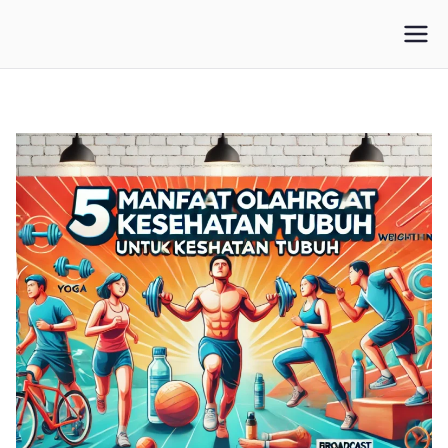
Loncat
ke
Broadcastyoutube
Berita, Tips, dan Tren YouTube Terlengkap
konten