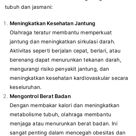
tubuh dan jasmani:
Meningkatkan Kesehatan Jantung
Olahraga teratur membantu memperkuat
jantung dan meningkatkan sirkulasi darah.
Aktivitas seperti berjalan cepat, berlari, atau
berenang dapat menurunkan tekanan darah,
mengurangi risiko penyakit jantung, dan
meningkatkan kesehatan kardiovaskular secara
keseluruhan.
Mengontrol Berat Badan
Dengan membakar kalori dan meningkatkan
metabolisme tubuh, olahraga membantu
menjaga atau menurunkan berat badan. Ini
sangat penting dalam mencegah obesitas dan