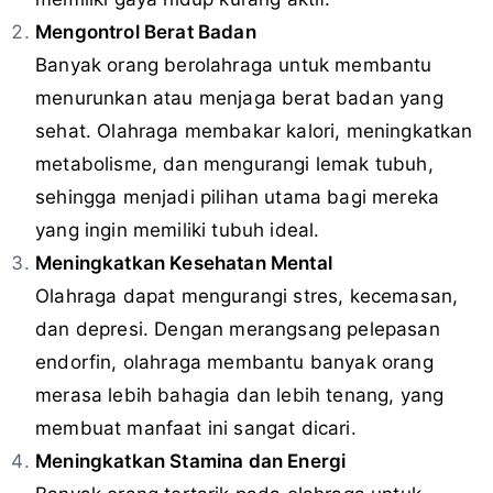
Mengontrol Berat Badan
Banyak orang berolahraga untuk membantu
menurunkan atau menjaga berat badan yang
sehat. Olahraga membakar kalori, meningkatkan
metabolisme, dan mengurangi lemak tubuh,
sehingga menjadi pilihan utama bagi mereka
yang ingin memiliki tubuh ideal.
Meningkatkan Kesehatan Mental
Olahraga dapat mengurangi stres, kecemasan,
dan depresi. Dengan merangsang pelepasan
endorfin, olahraga membantu banyak orang
merasa lebih bahagia dan lebih tenang, yang
membuat manfaat ini sangat dicari.
Meningkatkan Stamina dan Energi