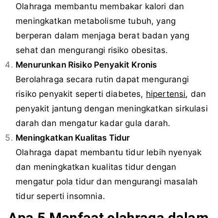
Olahraga membantu membakar kalori dan
meningkatkan metabolisme tubuh, yang
berperan dalam menjaga berat badan yang
sehat dan mengurangi risiko obesitas.
Menurunkan Risiko Penyakit Kronis
Berolahraga secara rutin dapat mengurangi
risiko penyakit seperti diabetes,
hipertensi
, dan
penyakit jantung dengan meningkatkan sirkulasi
darah dan mengatur kadar gula darah.
Meningkatkan Kualitas Tidur
Olahraga dapat membantu tidur lebih nyenyak
dan meningkatkan kualitas tidur dengan
mengatur pola tidur dan mengurangi masalah
tidur seperti insomnia.
Apa 5 Manfaat olahraga dalam