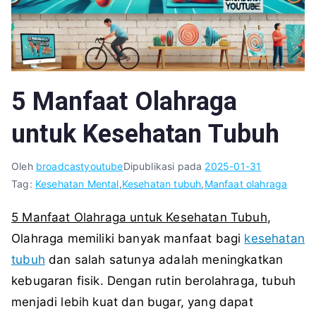
5 Manfaat Olahraga
untuk Kesehatan Tubuh
Oleh
broadcastyoutube
Dipublikasi pada
2025-01-31
Tag:
Kesehatan Mental
,
Kesehatan tubuh
,
Manfaat olahraga
5 Manfaat Olahraga untuk Kesehatan Tubuh
,
Olahraga memiliki banyak manfaat bagi
kesehatan
tubuh
dan salah satunya adalah meningkatkan
kebugaran fisik. Dengan rutin berolahraga, tubuh
menjadi lebih kuat dan bugar, yang dapat