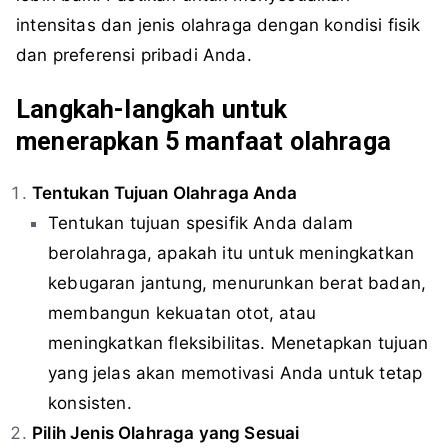
intensitas dan jenis olahraga dengan kondisi fisik
dan preferensi pribadi Anda.
Langkah-langkah untuk
menerapkan 5 manfaat olahraga
Tentukan Tujuan Olahraga Anda
Tentukan tujuan spesifik Anda dalam
berolahraga, apakah itu untuk meningkatkan
kebugaran jantung, menurunkan berat badan,
membangun kekuatan otot, atau
meningkatkan fleksibilitas. Menetapkan tujuan
yang jelas akan memotivasi Anda untuk tetap
konsisten.
Pilih Jenis Olahraga yang Sesuai