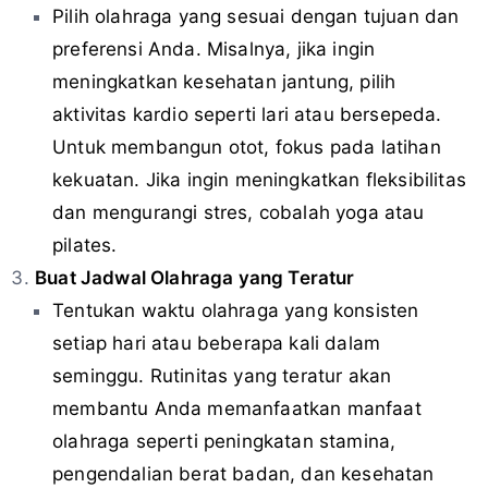
Pilih olahraga yang sesuai dengan tujuan dan
preferensi Anda. Misalnya, jika ingin
meningkatkan kesehatan jantung, pilih
aktivitas kardio seperti lari atau bersepeda.
Untuk membangun otot, fokus pada latihan
kekuatan. Jika ingin meningkatkan fleksibilitas
dan mengurangi stres, cobalah yoga atau
pilates.
Buat Jadwal Olahraga yang Teratur
Tentukan waktu olahraga yang konsisten
setiap hari atau beberapa kali dalam
seminggu. Rutinitas yang teratur akan
membantu Anda memanfaatkan manfaat
olahraga seperti peningkatan stamina,
pengendalian berat badan, dan kesehatan