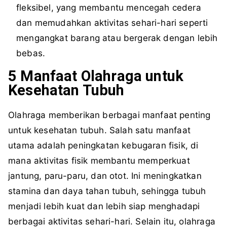
fleksibel, yang membantu mencegah cedera
dan memudahkan aktivitas sehari-hari seperti
mengangkat barang atau bergerak dengan lebih
bebas.
5 Manfaat Olahraga untuk
Kesehatan Tubuh
Olahraga memberikan berbagai manfaat penting
untuk kesehatan tubuh. Salah satu manfaat
utama adalah peningkatan kebugaran fisik, di
mana aktivitas fisik membantu memperkuat
jantung, paru-paru, dan otot. Ini meningkatkan
stamina dan daya tahan tubuh, sehingga tubuh
menjadi lebih kuat dan lebih siap menghadapi
berbagai aktivitas sehari-hari. Selain itu, olahraga