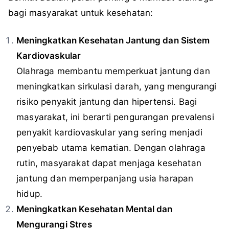
bagi masyarakat untuk kesehatan:
Meningkatkan Kesehatan Jantung dan Sistem
Kardiovaskular
Olahraga membantu memperkuat jantung dan
meningkatkan sirkulasi darah, yang mengurangi
risiko penyakit jantung dan hipertensi. Bagi
masyarakat, ini berarti pengurangan prevalensi
penyakit kardiovaskular yang sering menjadi
penyebab utama kematian. Dengan olahraga
rutin, masyarakat dapat menjaga kesehatan
jantung dan memperpanjang usia harapan
hidup.
Meningkatkan Kesehatan Mental dan
Mengurangi Stres