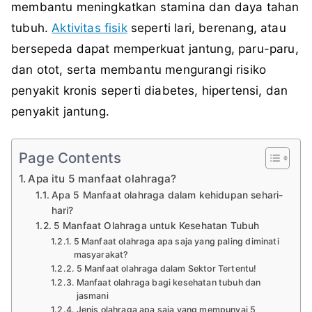
membantu meningkatkan stamina dan daya tahan
tubuh.
Aktivitas fisik
seperti lari, berenang, atau
bersepeda dapat memperkuat jantung, paru-paru,
dan otot, serta membantu mengurangi risiko
penyakit kronis seperti diabetes, hipertensi, dan
penyakit jantung.
Page Contents
Apa itu 5 manfaat olahraga?
Apa 5 Manfaat olahraga dalam kehidupan sehari-
hari?
5 Manfaat Olahraga untuk Kesehatan Tubuh
5 Manfaat olahraga apa saja yang paling diminati
masyarakat?
5 Manfaat olahraga dalam Sektor Tertentu!
Manfaat olahraga bagi kesehatan tubuh dan
jasmani
Jenis olahraga apa saja yang mempunyai 5