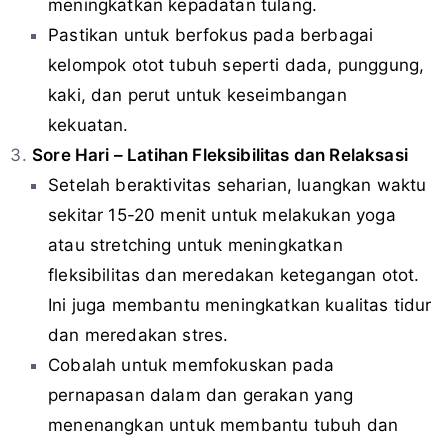
meningkatkan kepadatan tulang.
Pastikan untuk berfokus pada berbagai
kelompok otot tubuh seperti dada, punggung,
kaki, dan perut untuk keseimbangan
kekuatan.
Sore Hari – Latihan Fleksibilitas dan Relaksasi
Setelah beraktivitas seharian, luangkan waktu
sekitar 15-20 menit untuk melakukan yoga
atau stretching untuk meningkatkan
fleksibilitas dan meredakan ketegangan otot.
Ini juga membantu meningkatkan kualitas tidur
dan meredakan stres.
Cobalah untuk memfokuskan pada
pernapasan dalam dan gerakan yang
menenangkan untuk membantu tubuh dan