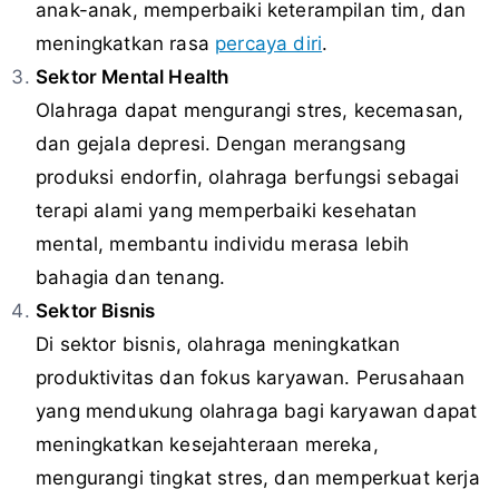
anak-anak, memperbaiki keterampilan tim, dan
meningkatkan rasa
percaya diri
.
Sektor Mental Health
Olahraga dapat mengurangi stres, kecemasan,
dan gejala depresi. Dengan merangsang
produksi endorfin, olahraga berfungsi sebagai
terapi alami yang memperbaiki kesehatan
mental, membantu individu merasa lebih
bahagia dan tenang.
Sektor Bisnis
Di sektor bisnis, olahraga meningkatkan
produktivitas dan fokus karyawan. Perusahaan
yang mendukung olahraga bagi karyawan dapat
meningkatkan kesejahteraan mereka,
mengurangi tingkat stres, dan memperkuat kerja