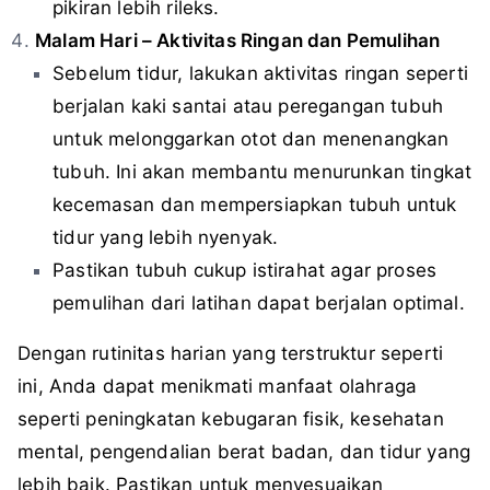
pikiran lebih rileks.
Malam Hari – Aktivitas Ringan dan Pemulihan
Sebelum tidur, lakukan aktivitas ringan seperti
berjalan kaki santai atau peregangan tubuh
untuk melonggarkan otot dan menenangkan
tubuh. Ini akan membantu menurunkan tingkat
kecemasan dan mempersiapkan tubuh untuk
tidur yang lebih nyenyak.
Pastikan tubuh cukup istirahat agar proses
pemulihan dari latihan dapat berjalan optimal.
Dengan rutinitas harian yang terstruktur seperti
ini, Anda dapat menikmati manfaat olahraga
seperti peningkatan kebugaran fisik, kesehatan
mental, pengendalian berat badan, dan tidur yang
lebih baik. Pastikan untuk menyesuaikan