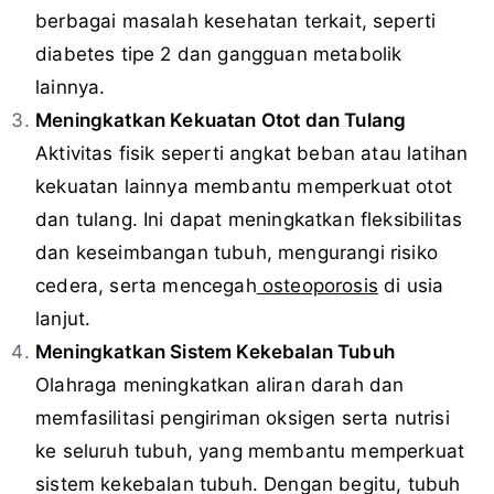
berbagai masalah kesehatan terkait, seperti
diabetes tipe 2 dan gangguan metabolik
lainnya.
Meningkatkan Kekuatan Otot dan Tulang
Aktivitas fisik seperti angkat beban atau latihan
kekuatan lainnya membantu memperkuat otot
dan tulang. Ini dapat meningkatkan fleksibilitas
dan keseimbangan tubuh, mengurangi risiko
cedera, serta mencegah
osteoporosis
di usia
lanjut.
Meningkatkan Sistem Kekebalan Tubuh
Olahraga meningkatkan aliran darah dan
memfasilitasi pengiriman oksigen serta nutrisi
ke seluruh tubuh, yang membantu memperkuat
sistem kekebalan tubuh. Dengan begitu, tubuh