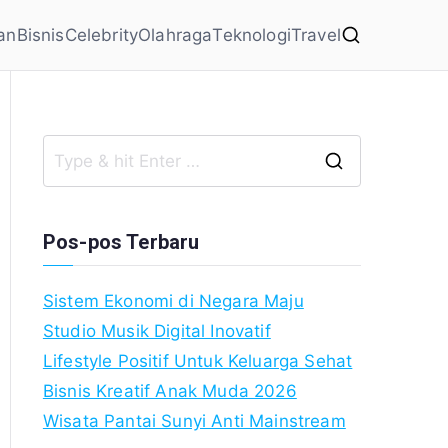
an
Bisnis
Celebrity
Olahraga
Teknologi
Travel
Search
for:
Pos-pos Terbaru
Sistem Ekonomi di Negara Maju
Studio Musik Digital Inovatif
Lifestyle Positif Untuk Keluarga Sehat
Bisnis Kreatif Anak Muda 2026
Wisata Pantai Sunyi Anti Mainstream